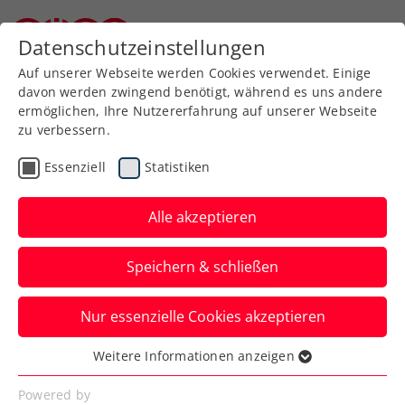
Zurück zur Newsübersicht
Datenschutzeinstellungen
Niederösterreichischer Tennisverband
Auf unserer Webseite werden Cookies verwendet. Einige
davon werden zwingend benötigt, während es uns andere
ermöglichen, Ihre Nutzererfahrung auf unserer Webseite
zu verbessern.
Turniere
ATP
Essenziell
Statistiken
Danube Upper Austria
Open powered by SKE:
Alle akzeptieren
Pouille und Kovalik
Speichern & schließen
spielen um Titel
Nur essenzielle Cookies akzeptieren
Im Doppelbewerb des ATP-Challengers in
Mauthausen triumphiert indes ein
Weitere Informationen anzeigen
Essenziell
deutsches Duo.
Essenzielle Cookies werden für grundlegende
Powered by