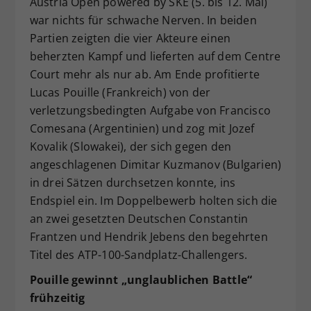
Austria Open powered by SKE (5. bis 12. Mai)
Dieser Wert speichert Ihre Consent-
war nichts für schwache Nerven. In beiden
Einstellungen. Unter anderem eine
Partien zeigten die vier Akteure einen
zufällig generierte ID, für die
beherzten Kampf und lieferten auf dem Centre
Zweck
historische Speicherung Ihrer
Court mehr als nur ab. Am Ende profitierte
vorgenommen Einstellungen, falls der
Lucas Pouille (Frankreich) von der
Webseiten-Betreiber dies eingestellt
hat.
verletzungsbedingten Aufgabe von Francisco
Comesana (Argentinien) und zog mit Jozef
Kovalik (Slowakei), der sich gegen den
angeschlagenen Dimitar Kuzmanov (Bulgarien)
in drei Sätzen durchsetzen konnte, ins
Endspiel ein. Im Doppelbewerb holten sich die
an zwei gesetzten Deutschen Constantin
Frantzen und Hendrik Jebens den begehrten
Titel des ATP-100-Sandplatz-Challengers.
Pouille gewinnt „unglaublichen Battle“
frühzeitig