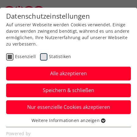
Zurück zur Newsübersicht
Datenschutzeinstellungen
Niederösterreichischer Tennisverband
Auf unserer Webseite werden Cookies verwendet. Einige
davon werden zwingend benötigt, während es uns andere
ermöglichen, Ihre Nutzererfahrung auf unserer Webseite
zu verbessern.
Turniere
ATP
Essenziell
Statistiken
Knappe Finalniederlage
für Misolic bei Danube
Alle akzeptieren
Upper Austria Open
Speichern & schließen
powered by SKE
Nur essenzielle Cookies akzeptieren
Der Titel in Mauthausen geht an den
Thiem- und Novak-Bezwinger Hamad
Weitere Informationen anzeigen
Essenziell
Medjedovic.
Essenzielle Cookies werden für grundlegende
Powered by