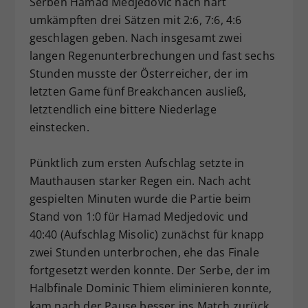
Serben Hamad Medjedovic nach hart
Dieser Wert speichert Ihre Consent-
umkämpften drei Sätzen mit 2:6, 7:6, 4:6
Einstellungen. Unter anderem eine
geschlagen geben. Nach insgesamt zwei
zufällig generierte ID, für die
langen Regenunterbrechungen und fast sechs
Zweck
historische Speicherung Ihrer
Stunden musste der Österreicher, der im
vorgenommen Einstellungen, falls der
letzten Game fünf Breakchancen ausließ,
Webseiten-Betreiber dies eingestellt
hat.
letztendlich eine bittere Niederlage
einstecken.
Pünktlich zum ersten Aufschlag setzte in
Mauthausen starker Regen ein. Nach acht
gespielten Minuten wurde die Partie beim
Stand von 1:0 für Hamad Medjedovic und
40:40 (Aufschlag Misolic) zunächst für knapp
zwei Stunden unterbrochen, ehe das Finale
fortgesetzt werden konnte. Der Serbe, der im
Halbfinale Dominic Thiem eliminieren konnte,
kam nach der Pause besser ins Match zurück,