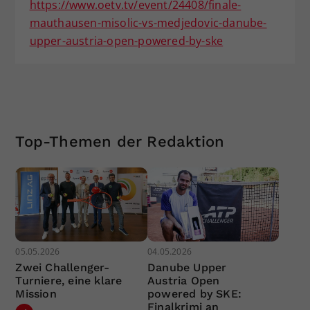
https://www.oetv.tv/event/24408/finale-
mauthausen-misolic-vs-medjedovic-danube-
upper-austria-open-powered-by-ske
Top-Themen der Redaktion
05.05.2026
04.05.2026
Zwei Challenger-
Danube Upper
Turniere, eine klare
Austria Open
Mission
powered by SKE:
Finalkrimi an