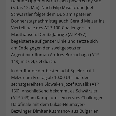
Danube Upper Austria Open powered by SKE
Dieser Wert speichert Ihre Consent-
(5. bis 12. Mai): Nach Filip Misolic und Joel
Einstellungen. Unter anderem eine
Schwärzler folgte dem Duo am späteren
zufällig generierte ID, für die
Donnerstagnachmittag auch Gerald Melzer ins
Zweck
historische Speicherung Ihrer
Viertelfinale des ATP-100-Challengers in
vorgenommen Einstellungen, falls der
Mauthausen. Der 33-Jährige (ATP 497)
Webseiten-Betreiber dies eingestellt
hat.
begeisterte auf ganzer Linie und setzte sich
am Ende gegen den zweitgesetzten
Argentinier Roman Andres Burruchaga (ATP
149) mit 6:4, 6:4 durch.
In der Runde der besten acht Spieler trifft
Melzer am Freitag ab 10:00 Uhr auf den
sechstgereihten Slowaken Jozef Kovalik (ATP
160). Anschließend bekommt es Schwärzler
(ATP 743) im Kampf um sein erstes Challenger-
Halbfinale mit dem Lukas-Neumayer-
Bezwinger Dimitar Kuzmanov aus Bulgarien