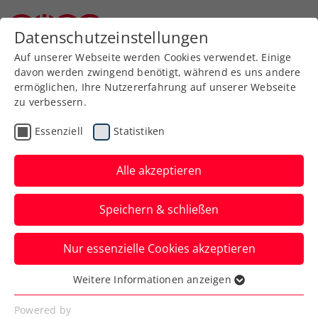
Zurück zur Newsübersicht
Datenschutzeinstellungen
Niederösterreichischer Tennisverband
Auf unserer Webseite werden Cookies verwendet. Einige
davon werden zwingend benötigt, während es uns andere
ermöglichen, Ihre Nutzererfahrung auf unserer Webseite
zu verbessern.
Turniere
ATP
Essenziell
Statistiken
Danube Upper Austria
Open powered by SKE:
Alle akzeptieren
Auch Melzer im
Speichern & schließen
Viertelfinale
Nur essenzielle Cookies akzeptieren
Damit stehen gesamt drei ÖTV-Asse beim
ATP-Challenger in Mauthausen im Einzel
Weitere Informationen anzeigen
Essenziell
unter den letzten Acht.
Essenzielle Cookies werden für grundlegende
Powered by