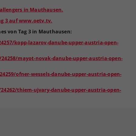
hallengers in Mauthausen.
ag 3 auf www.oetv.tv.
ches von Tag 3 in Mauthausen:
24257/kopp-lazarov-danube-upper-austria-open-
t/24258/mayot-novak-danube-upper-austria-open-
24259/ofner-wessels-danube-upper-austria-open-
/24262/thiem-ujvary-danube-upper-austria-open-