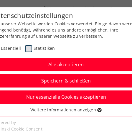
ÖTV
Landesverbände
News
tenschutzeinstellungen
 unserer Webseite werden Cookies verwendet. Einige davon wer
Ausbildung
Services
Über uns
Kreise
ngend benötigt, während es uns andere ermöglichen, Ihre
zererfahrung auf unserer Webseite zu verbessern.
Essenziell
Statistiken
Alle akzeptieren
Speichern & schließen
Nur essenzielle Cookies akzeptieren
Austria Open powered
Weitere Informationen anzeigen
ssenziell
feiert emotionalen
senzielle Cookies werden für grundlegende Funktionen der
ered by
bseite benötigt. Dadurch ist gewährleistet, dass die Webseite
linski Cookie Consent