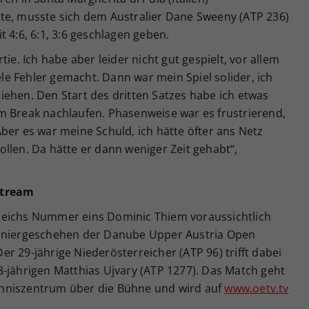
te, musste sich dem Australier Dane Sweeny (ATP 236)
 4:6, 6:1, 3:6 geschlagen geben.
ie. Ich habe aber leider nicht gut gespielt, vor allem
iele Fehler gemacht. Dann war mein Spiel solider, ich
ehen. Den Start des dritten Satzes habe ich etwas
m Break nachlaufen. Phasenweise war es frustrierend,
ber es war meine Schuld, ich hätte öfter ans Netz
llen. Da hätte er dann weniger Zeit gehabt“,
stream
reichs Nummer eins Dominic Thiem voraussichtlich
urniergeschehen der Danube Upper Austria Open
r 29-jährige Niederösterreicher (ATP 96) trifft dabei
-jährigen Matthias Ujvary (ATP 1277). Das Match geht
nniszentrum über die Bühne und wird auf
www.oetv.tv