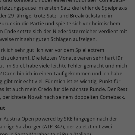
rletzungspause im ersten Satz die fehlende Spielpraxis
er 29-Jährige, trotz Satz- und Breakrückstand im
zurück in die Partie und spielte sich vor heimischem
Am Ende setzte sich der Niederösterreicher verdient mit
nweise mit sehr guten Schlägen aufzeigen.
wirklich sehr gut. Ich war vor dem Spiel extrem
ich zukommt. Die letzten Monate waren sehr hart für
ut im Spiel, habe viele leichte Fehler gemacht und mich
h? Dann bin ich in einen Lauf gekommen und ich habe
 gibt mir echt viel. Für mich ist es wichtig, Punkt für
Das ist auch mein Credo für die nächste Runde. Der Rest
“, berichtete Novak nach seinem doppelten Comeback.
out
r Austria Open powered by SKE hingegen nach der
ährige Salzburger (ATP 347), der zuletzt mit zwei
en in Santa Margherita di Pula (Italien)