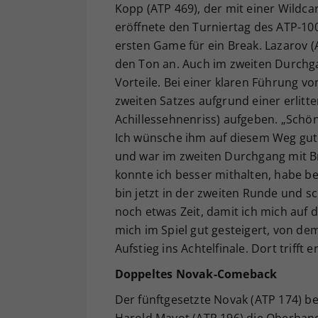
Kopp (ATP 469), der mit einer Wildc
eröffnete den Turniertag des ATP-10
ersten Game für ein Break. Lazarov (
den Ton an. Auch im zweiten Durchgan
Vorteile. Bei einer klaren Führung vo
zweiten Satzes aufgrund einer erlit
Achillessehnenriss) aufgeben. „Schön 
Ich wünsche ihm auf diesem Weg gut
und war im zweiten Durchgang mit Bre
konnte ich besser mithalten, habe bess
bin jetzt in der zweiten Runde und s
noch etwas Zeit, damit ich mich auf 
mich im Spiel gut gesteigert, von de
Aufstieg ins Achtelfinale. Dort trifft 
Doppeltes Novak-Comeback
Der fünftgesetzte Novak (ATP 174) b
Harold Mayot (ATP 196) die Oberhan