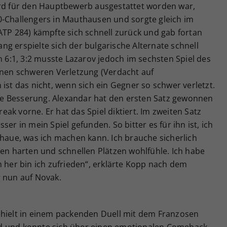
ard für den Hauptbewerb ausgestattet worden war,
0-Challengers in Mauthausen und sorgte gleich im
ATP 284) kämpfte sich schnell zurück und gab fortan
g erspielte sich der bulgarische Alternate schnell
n 6:1, 3:2 musste Lazarov jedoch im sechsten Spiel des
tenen schweren Verletzung (Verdacht auf
ist das nicht, wenn sich ein Gegner so schwer verletzt.
e Besserung. Alexandar hat den ersten Satz gewonnen
ak vorne. Er hat das Spiel diktiert. Im zweiten Satz
er in mein Spiel gefunden. So bitter es für ihn ist, ich
chaue, was ich machen kann. Ich brauche sicherlich
den harten und schnellen Plätzen wohlfühle. Ich habe
m her bin ich zufrieden“, erklärte Kopp nach dem
er nun auf Novak.
ehielt in einem packenden Duell mit dem Franzosen
d und konnte sich über einen emotionalen Comeback-