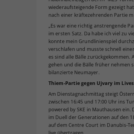
wiederaufsteigende Form gezeigt hat
nach einer kräftezehrenden Partie mit
„Es war eine richtig anstrengende Part
im ersten Satz. Da habe ich viel zu v
konnte mein Grundlinienspiel durchzi
verschlafen und musste schnell eine
es sind alle Bälle zurückgekommen. A
gehen und die Bälle früher nehmen so
bilanzierte Neumayer.
Thiem-Partie gegen Ujvary im Live
Am Dienstagnachmittag steigt Öster
zwischen 16:45 und 17:00 Uhr ins T
powered by SKE in Mauthausen ein. De
im Duell der Generationen auf den 18
auf dem Centre Court im Danubis-Te
live übertragen.