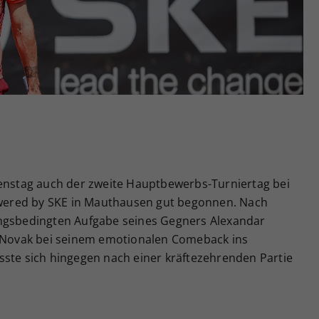
Zweck
generierte ID, für die historische Speicherung
Ihrer vorgenommen Einstellungen, falls der
Webseiten-Betreiber dies eingestellt hat.
ienstag auch der zweite Hauptbewerbs-Turniertag bei
ered by SKE in Mauthausen gut begonnen. Nach
ungsbedingten Aufgabe seines Gegners Alexandar
s Novak bei seinem emotionalen Comeback ins
sste sich hingegen nach einer kräftezehrenden Partie