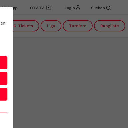
ÖTV App
ÖTV TV
Login
Suchen
den
DC-Tickets
Liga
Turniere
Rangliste