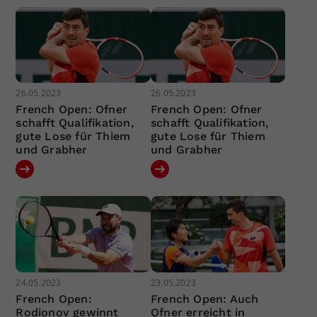
26.05.2023
26.05.2023
French Open: Ofner
French Open: Ofner
schafft Qualifikation,
schafft Qualifikation,
gute Lose für Thiem
gute Lose für Thiem
und Grabher
und Grabher
24.05.2023
23.05.2023
French Open:
French Open: Auch
Rodionov gewinnt
Ofner erreicht in