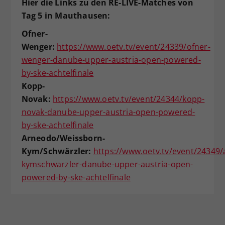
Hier die Links zu den RE-LIVE-Matches von
Tag 5 in Mauthausen:
Ofner-
Wenger:
https://www.oetv.tv/event/24339/ofner-
wenger-danube-upper-austria-open-powered-
by-ske-achtelfinale
Kopp-
Novak:
https://www.oetv.tv/event/24344/kopp-
novak-danube-upper-austria-open-powered-
by-ske-achtelfinale
Arneodo/Weissborn-
Kym/Schwärzler:
https://www.oetv.tv/event/24349
kymschwarzler-danube-upper-austria-open-
powered-by-ske-achtelfinale