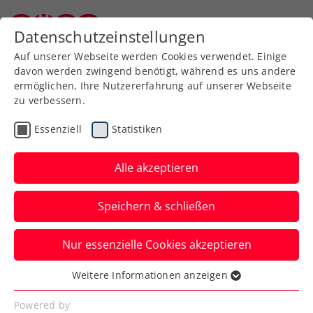
Zurück zur Newsübersicht
Datenschutzeinstellungen
Niederösterreichischer Tennisverband
Auf unserer Webseite werden Cookies verwendet. Einige
davon werden zwingend benötigt, während es uns andere
ermöglichen, Ihre Nutzererfahrung auf unserer Webseite
zu verbessern.
Turniere
ATP
Essenziell
Statistiken
Danube Upper Austria
Open powered by SKE:
Alle akzeptieren
Ofner und Novak
Speichern & schließen
komplettieren
Viertelfinale
Nur essenzielle Cookies akzeptieren
Weitere Informationen anzeigen
Damit besteht beim ATP-100-Challenger
Essenziell
in Mauthausen gar die Chance auf ein
Essenzielle Cookies werden für grundlegende
Powered by