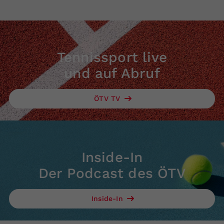
Tennissport live
und auf Abruf
ÖTV TV
Inside-In
Der Podcast des ÖTV
Inside-In