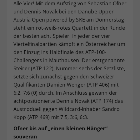
Alle Vier! Mit dem Aufstieg von Sebastian Ofner
Dieser Wert speichert Ihre Consent-
und Dennis Novak bei den Danube Upper
Einstellungen. Unter anderem eine
Austria Open powered by SKE am Donnerstag
zufällig generierte ID, für die
steht ein rot-weiß-rotes Quartett in der Runde
Zweck
historische Speicherung Ihrer
vorgenommen Einstellungen, falls der
der besten acht Spieler. In jeder der vier
Webseiten-Betreiber dies eingestellt
Viertelfinalpartien kämpft ein Österreicher um
hat.
den Einzug ins Halbfinale des ATP-100-
Challengers in Mauthausen. Der erstgenannte
Steirer (ATP 122), Nummer sechs der Setzliste,
setzte sich zunächst gegen den Schweizer
Qualifikanten Damien Wenger (ATP 406) mit
6:2, 7:6 (0) durch. Im Anschluss gewann der
achtpositionierte Dennis Novak (ATP 174) das
Austroduell gegen Wildcard-Inhaber Sandro
Kopp (ATP 469) mit 7:5, 3:6, 6:3.
Ofner bis auf „einen kleinen Hänger“
souverän