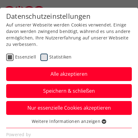
Zurück zur Newsübersicht
Datenschutzeinstellungen
Niederösterreichischer Tennisverband
Auf unserer Webseite werden Cookies verwendet. Einige
davon werden zwingend benötigt, während es uns andere
ermöglichen, Ihre Nutzererfahrung auf unserer Webseite
zu verbessern.
Turniere
ATP
Essenziell
Statistiken
Danube Upper Austria
Open powered by SKE
Alle akzeptieren
2023: Thiem und Monfils
Speichern & schließen
als Zugpferde in
Mauthausen
Nur essenzielle Cookies akzeptieren
Weitere Informationen anzeigen
Der ATP-100-Sandplatz-Challenger an der
Essenziell
Donau bietet heuer wieder absolutes
Essenzielle Cookies werden für grundlegende
Powered by