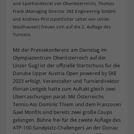
und Sportlandesrat von Oberösterreich), Thomas
Dieser Wert speichert Ihre Consent-
Frank (Managing Director SKE Engineering GmbH)
Einstellungen. Unter anderem eine
und Andreas Pilsl (sportlicher Leiter von Union
zufällig generierte ID, für die
Mauthausen) freuen sich auf die 2. Auflage des
Zweck
historische Speicherung Ihrer
vorgenommen Einstellungen, falls der
Turniers.
Webseiten-Betreiber dies eingestellt
hat.
Mit der Pressekonferenz am Dienstag im
Olympiazentrum Oberösterreich auf der
Linzer Gugl ist der offizielle Startschuss für die
Danube Upper Austria Open powered by SKE
2023 erfolgt. Veranstalter und Turnierdirektor
Florian Leitgeb hatte zum Auftakt gleich zwei
Überraschungen parat: Mit Österreichs
Tennis-Ass Dominic Thiem und dem Franzosen
Gael Monfils sind bereits zwei große Coups
gelungen. Bühne frei für die zweite Auflage des
ATP-100-Sandplatz-Challengers an der Donau