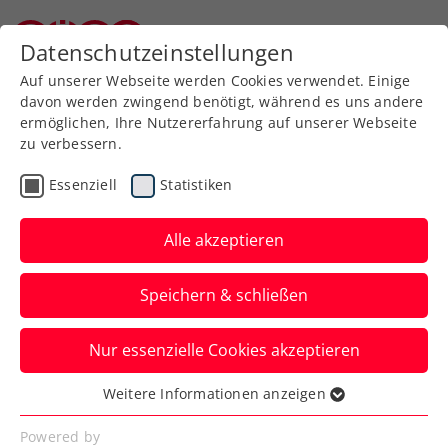
Zurück zur Newsübersicht
Datenschutzeinstellungen
Niederösterreichischer Tennisverband
Auf unserer Webseite werden Cookies verwendet. Einige
davon werden zwingend benötigt, während es uns andere
ermöglichen, Ihre Nutzererfahrung auf unserer Webseite
zu verbessern.
Turniere
ATP
Essenziell
Statistiken
Danube Upper Austria
Open powered by SKE:
Alle akzeptieren
Austro-Duell an
Speichern & schließen
Oberleitner
Nur essenzielle Cookies akzeptieren
Der Wiener schlägt auch Joel Schwärzler
und steht beim ATP-Challenger in
Weitere Informationen anzeigen
Essenziell
Mauthausen im Viertelfinale.
Essenzielle Cookies werden für grundlegende
Powered by