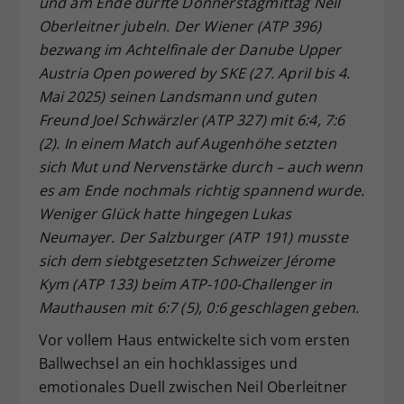
und am Ende durfte Donnerstagmittag Neil
Dieser Wert speichert Ihre Consent-
Oberleitner jubeln. Der Wiener (ATP 396)
Einstellungen. Unter anderem eine
bezwang im Achtelfinale der
Danube Upper
zufällig generierte ID, für die
Austria Open powered by SKE
(27. April bis 4.
Zweck
historische Speicherung Ihrer
Mai 2025) seinen Landsmann und guten
vorgenommen Einstellungen, falls der
Freund Joel Schw
ärzler (ATP 327) mit 6:4, 7:6
Webseiten-Betreiber dies eingestellt
hat.
(2). In einem Match auf Augenh
öhe setzten
sich Mut und Nervenstärke durch – auch wenn
es am Ende nochmals richtig spannend wurde.
Weniger Glück hatte hingegen Lukas
Neumayer. Der Salzburger (ATP 191) musste
sich dem siebtgesetzten Schweizer Jérome
Kym (ATP 133) beim ATP-100-Challenger in
Mauthausen mit 6:7 (5), 0:6 geschlagen geben.
Vor vollem Haus entwickelte sich vom ersten
Ballwechsel an ein hochklassiges und
emotionales Duell zwischen Neil Oberleitner