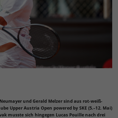
Zweck
generierte ID, für die historische Speicherung
Ihrer vorgenommen Einstellungen, falls der
Webseiten-Betreiber dies eingestellt hat.
s Neumayer und Gerald Melzer sind aus rot-weiß-
Danube Upper Austria Open powered by SKE (5.–12.
Mai)
ovak musste sich hingegen Lucas Pouille nach drei