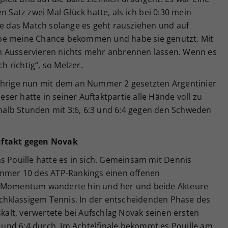
n Satz zwei Mal Glück hatte, als ich bei 0:30 mein
te das Match solange es geht rausziehen und auf
be meine Chance bekommen und habe sie genutzt. Mit
m Ausservieren nichts mehr anbrennen lassen. Wenn es
 richtig“, so Melzer.
ährige nun mit dem an Nummer 2 gesetzten Argentinier
er hatte in seiner Auftaktpartie alle Hände voll zu
alb Stunden mit 3:6, 6:3 und 6:4 gegen den Schweden
uftakt gegen Novak
s Pouille hatte es in sich. Gemeinsam mit Dennis
ummer 10 des ATP-Rankings einen offenen
s Momentum wanderte hin und her und beide Akteure
hklassigem Tennis. In der entscheidenden Phase des
skalt, verwertete bei Aufschlag Novak seinen ersten
6 und 6:4 durch. Im Achtelfinale bekommt es Pouille am