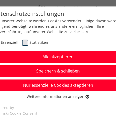
ÖTV
Landesverbände
News
tenschutzeinstellungen
 unserer Webseite werden Cookies verwendet. Einige davon wer
Ausbildung
Services
Über uns
Kreise
ngend benötigt, während es uns andere ermöglichen, Ihre
zererfahrung auf unserer Webseite zu verbessern.
Essenziell
Statistiken
Alle akzeptieren
Speichern & schließen
Nur essenzielle Cookies akzeptieren
 Vier Österreicher im
Weitere Informationen anzeigen
ssenziell
senzielle Cookies werden für grundlegende Funktionen der
ered by
bseite benötigt. Dadurch ist gewährleistet, dass die Webseite
linski Cookie Consent