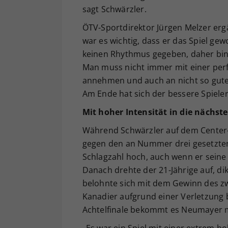
sagt Schwärzler.
ÖTV-Sportdirektor Jürgen Melzer ergä
war es wichtig, dass er das Spiel gew
keinen Rhythmus gegeben, daher bin ic
Man muss nicht immer mit einer pe
annehmen und auch an nicht so gute
Am Ende hat sich der bessere Spieler
Mit hoher Intensität in die nächst
Während Schwärzler auf dem Center-
gegen den an Nummer drei gesetzten K
Schlagzahl hoch, auch wenn er seine
Danach drehte der 21-Jährige auf, d
belohnte sich mit dem Gewinn des zw
Kanadier aufgrund einer Verletzung b
Achtelfinale bekommt es Neumayer 
„Es war ein Spiel mit einer extrem ho