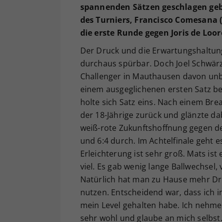
spannenden Sätzen geschlagen geb
des Turniers, Francisco Comesana 
die erste Runde gegen Joris de Loor
Der Druck und die Erwartungshaltung
durchaus spürbar. Doch Joel Schwärz
Challenger in Mauthausen davon unb
einem ausgeglichenen ersten Satz be
holte sich Satz eins. Nach einem Br
der 18-Jährige zurück und glänzte da
weiß-rote Zukunftshoffnung gegen d
und 6:4 durch. Im Achtelfinale geht 
Erleichterung ist sehr groß. Mats ist 
viel. Es gab wenig lange Ballwechsel
Natürlich hat man zu Hause mehr Druc
nutzen. Entscheidend war, dass ich 
mein Level gehalten habe. Ich nehme 
sehr wohl und glaube an mich selbst.