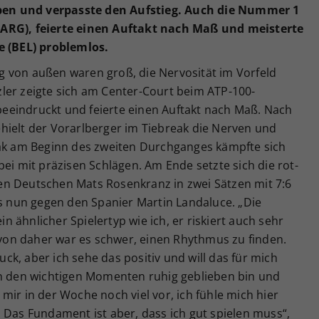
en und verpasste den Aufstieg. Auch die Nummer 1
(ARG), feierte einen Auftakt nach Maß und meisterte
e (BEL) problemlos.
 von außen waren groß, die Nervosität im Vorfeld
ler zeigte sich am Center-Court beim ATP-100-
eeindruckt und feierte einen Auftakt nach Maß. Nach
hielt der Vorarlberger im Tiebreak die Nerven und
eak am Beginn des zweiten Durchganges kämpfte sich
bei mit präzisen Schlägen. Am Ende setzte sich die rot-
en Deutschen Mats Rosenkranz in zwei Sätzen mit 7:6
es nun gegen den Spanier Martin Landaluce. „Die
ein ähnlicher Spielertyp wie ich, er riskiert auch sehr
, von daher war es schwer, einen Rhythmus zu finden.
k, aber ich sehe das positiv und will das für mich
in den wichtigen Momenten ruhig geblieben bin und
mir in der Woche noch viel vor, ich fühle mich hier
 Das Fundament ist aber, dass ich gut spielen muss“,