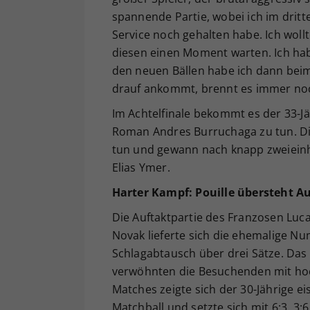
spannende Partie, wobei ich im dritte
Service noch gehalten habe. Ich woll
diesen einen Moment warten. Ich ha
den neuen Bällen habe ich dann bei
drauf ankommt, brennt es immer noch
Im Achtelfinale bekommt es der 33-J
Roman Andres Burruchaga zu tun. Dies
tun und gewann nach knapp zweieinh
Elias Ymer.
Harter Kampf: Pouille übersteht A
Die Auftaktpartie des Franzosen Luca
Novak lieferte sich die ehemalige N
Schlagabtausch über drei Sätze. Da
verwöhnten die Besuchenden mit hoc
Matches zeigte sich der 30-Jährige ei
Matchball und setzte sich mit 6:3, 3: