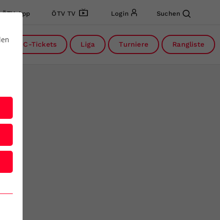
ÖTV App
ÖTV TV
Login
Suchen
den
DC-Tickets
Liga
Turniere
Rangliste