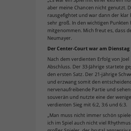
aber meine Chancen nicht genutzt. D
rausgefightet und war dann der klar 
sehr groß. In den wichtigen Punkten h
mitgenommen. Mich freut es, dass d
Neumayer.
Der Center-Court war am Dienstag f
Nach dem verdienten Erfolg von Joel 
Abschluss. Der 33-Jährige startete 
den ersten Satz. Der 21-jährige Schwe
und erzwang somit den entscheidende
nervenaufreibende Partie und sehens
souverän und nutzte eine der wenig
verdienten Sieg mit 6:2, 3:6 und 6:3.
„Man muss nicht immer schön spiele
ich im Spiel auch nicht viel Rhythmu
großer Spieler, der brutal aggressiv s