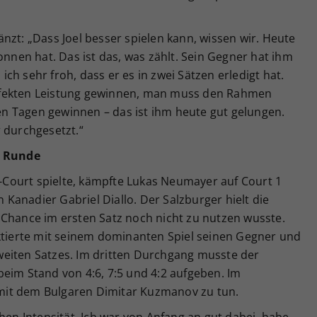
nzt: „Dass Joel besser spielen kann, wissen wir. Heute
onnen hat. Das ist das, was zählt. Sein Gegner hat ihm
h sehr froh, dass er es in zwei Sätzen erledigt hat.
rfekten Leistung gewinnen, man muss den Rahmen
n Tagen gewinnen – das ist ihm heute gut gelungen.
 durchgesetzt.“
e Runde
Court spielte, kämpfte Lukas Neumayer auf Court 1
anadier Gabriel Diallo. Der Salzburger hielt die
 Chance im ersten Satz noch nicht zu nutzen wusste.
iktierte mit seinem dominanten Spiel seinen Gegner und
eiten Satzes. Im dritten Durchgang musste der
eim Stand von 4:6, 7:5 und 4:2 aufgeben. Im
mit dem Bulgaren Dimitar Kuzmanov zu tun.
hen Intensität. Ich war von Anfang an gut dabei, habe