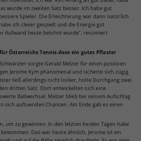
as wurde im zweiten Satz besser. Ich habe gut
bessere Spieler. Die Erleichterung war dann natürlich
abe ich clever gespielt und die Energie gut
er Aufwand heute belohnt wurde“, resümiert
ür Österreichs Tennis-Asse ein gutes Pflaster
Schwärzler sorgte Gerald Melzer für einen positiven
gegen Jerome Kym phänomenal und sicherte sich zügig
izer ließ allerdings nicht locker, holte Durchgang zwei
n dritten Satz. Dort entwickelten sich eine
werte Ballwechsel. Melzer blieb bei seinem Aufschlag
en sich auftuenden Chancen. Am Ende gab es einen
n, um zu gewinnen. In den letzten beiden Tagen habe
s bekommen. Das war heute ähnlich. Jerome ist ein
pielt und auf die Bälle ziemlich draufgeht. Es war eine