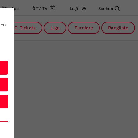
ÖTV App
ÖTV TV
Login
Suchen
den
DC-Tickets
Liga
Turniere
Rangliste