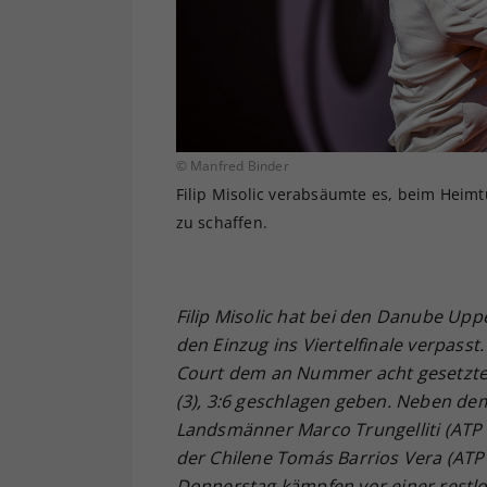
© Manfred Binder
Filip Misolic verabsäumte es, beim Heimt
zu schaffen.
Filip Misolic hat bei den Danube Uppe
den Einzug ins Viertelfinale verpasst
Court dem an Nummer acht gesetzten 
(3), 3:6 geschlagen geben. Neben de
Landsmänner Marco Trungelliti (ATP
der Chilene Tomás Barrios Vera (ATP
Donnerstag kämpfen vor einer restlo