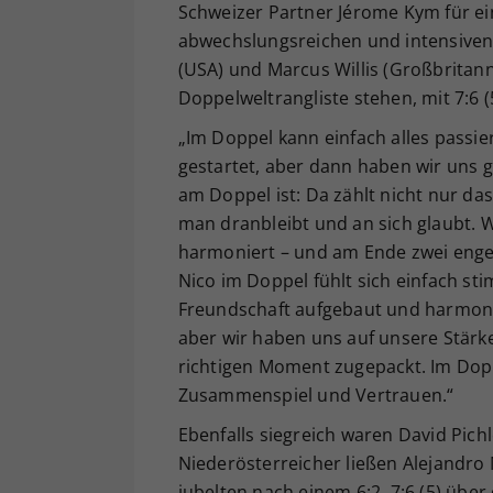
Schweizer Partner Jérome Kym für ei
abwechslungsreichen und intensiven 
(USA) und Marcus Willis (Großbritann
Doppelweltrangliste stehen, mit 7:6 (5
„Im Doppel kann einfach alles passie
gestartet, aber dann haben wir uns g
am Doppel ist: Da zählt nicht nur da
man dranbleibt und an sich glaubt. W
harmoniert – und am Ende zwei enge S
Nico im Doppel fühlt sich einfach st
Freundschaft aufgebaut und harmonie
aber wir haben uns auf unsere Stärk
richtigen Moment zugepackt. Im Doppe
Zusammenspiel und Vertrauen.“
Ebenfalls siegreich waren David Pich
Niederösterreicher ließen Alejandro
jubelten nach einem 6:2, 7:6 (5) über 