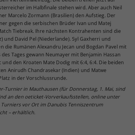
erreicher im Halbfinale stehen wird. Aber auch Neil
ner Marcelo Zormann (Brasilien) den Aufstieg. Der
r gegen die serbischen Brüder Ivan und Matej
 Match Tiebreak. Ihre nächsten Kontrahenten sind die
z) und David Pel (Niederlande). Syl Gaxherri und
en die Rumänen Alexandru Jecan und Bogdan Pavel mit
ss des Tages gewann Neumayer mit Benjamin Hassan
c und den Kroaten Mate Dodig mit 6:4, 6:4. Die beiden
ihten Anirudh Chandrasekar (Indien) und Matwe
latz in der Vorschlussrunde.
er-Turnier in Mauthausen (für Donnerstag, 1. Mai, sind
ind an den oeticket-Vorverkaufsstellen, online unter
Turniers vor Ort im Danubis Tenniszentrum
ht – erhältlich.