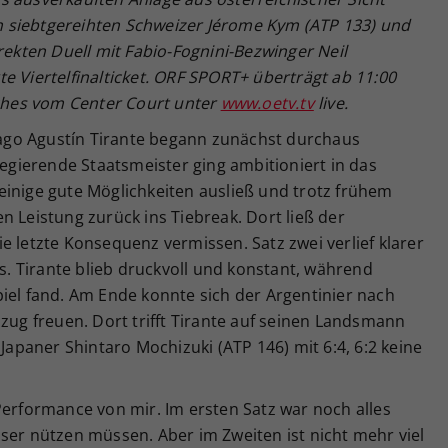
 siebtgereihten Schweizer Jérome Kym (ATP 133) und
rekten Duell mit Fabio-Fognini-Bezwinger Neil
e Viertelfinalticket. ORF SPORT+ überträgt ab 11:00
tches vom Center Court unter
www.oetv.tv
live.
hiago Agustín Tirante begann zunächst durchaus
regierende Staatsmeister ging ambitioniert in das
einige gute Möglichkeiten ausließ und trotz frühem
n Leistung zurück ins Tiebreak. Dort ließ der
e letzte Konsequenz vermissen. Satz zwei verlief klarer
rs. Tirante blieb druckvoll und konstant, während
iel fand. Am Ende konnte sich der Argentinier nach
nzug freuen. Dort trifft Tirante auf seinen Landsmann
paner Shintaro Mochizuki (ATP 146) mit 6:4, 6:2 keine
Performance von mir. Im ersten Satz war noch alles
ser nützen müssen. Aber im Zweiten ist nicht mehr viel