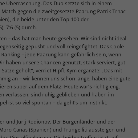
ne Überraschung. Das Duo setzte sich in einem
Match gegen die zweitgesetzte Paarung Patrik Trhac
ien), die beide unter den Top 100 der
), 7:6 (5) durch.
ren – das hat man heute gesehen. Wir sind nicht ideal
egenseitig gepusht und voll reingefightet. Das Coole
s Ranking – jede Paarung kann gefährlich sein, wenn
ir haben unsere Chancen genutzt, stark serviert, gut
ätze geholt“, verriet Hipfl. Kym ergänzte: „Das mit
immig an – wir kennen uns schon lange, haben eine gute
ren super auf dem Platz. Heute war’s richtig eng,
en verlassen, sind ruhig geblieben und haben im
l ist so viel spontan – da geht’s um Instinkt,
ler und Jurij Rodionov. Der Burgenländer und der
 Moro Canas (Spanien) und Trungelliti aussteigen und
den Viertelfinaleinzug. Die beiden treffen jetzt auf