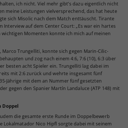
lten, ich nicht. Viel mehr gibt’s dazu eigentlich nicht
en meine Leistungen vielversprechend, das hat heute
igte sich Misolic nach dem Match enttäuscht. Tirante
 Interview auf dem Center Court: „Es war ein hartes
en wichtigen Momenten konnte ich mich auf meinen
 Marco Trungelliti, konnte sich gegen Marin-Cilic-
behaupten und zog nach einem 4:6, 7:6 (10), 6:3 über
er besten acht Spieler ein. Trungelliti lag dabei im
eits mit 2:6 zurück und wehrte insgesamt fünf
35-Jährige mit dem an Nummer fünf gesetzten
 der gegen den Spanier Martín Landaluce (ATP 148) mit
m Doppel
zudem die gesamte erste Runde im Doppelbewerb
e Lokalmatador Nico Hipfl sorgte dabei mit seinem