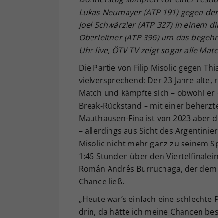
Lukas Neumayer (ATP 191) gegen den
Joel Schwärzler (ATP 327) in einem di
Oberleitner (ATP 396) um das begehrt
Uhr live, ÖTV TV zeigt sogar alle Ma
Die Partie von Filip Misolic gegen T
vielversprechend: Der 23 Jahre alte, 
Match und kämpfte sich – obwohl er 
Break-Rückstand – mit einer beherzte
Mauthausen-Finalist von 2023 aber di
– allerdings aus Sicht des Argentinie
Misolic nicht mehr ganz zu seinem Sp
1:45 Stunden über den Viertelfinalei
Román Andrés Burruchaga, der dem Ja
Chance ließ.
„Heute war’s einfach eine schlechte 
drin, da hätte ich meine Chancen bes