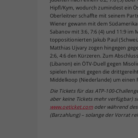
Hipfl/Kym, wodurch zumindest ein Öst
Oberleitner schaffte mit seinem Part
Wiener gewann mit dem Südamerikane
Sabanov mit 3:6, 7:6 (4) und 11:9 im
toppositionierten Jakub Paul (Schwei
Matthias Ujvary zogen hingegen geg
2:6, 4:6 den Kürzeren. Zum Abschlu
(Libanon) ein ÖTV-Duell gegen Misoli
spielen hiermit gegen die drittgere
Middelkoop (Niederlande) um einen P
Die Tickets für das ATP-100-Challeng
aber keine Tickets mehr verfügbar) s
www.oeticket.com
oder während des 
(Barzahlung) – solange der Vorrat reic