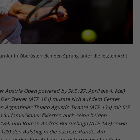
Zweck
generierte ID, für die historische Speicherung
Ihrer vorgenommen Einstellungen, falls der
Webseiten-Betreiber dies eingestellt hat.
urnier in Oberösterreich den Sprung unter die letzten Acht
r Austria Open powered by SKE (27. April bis 4. Mai)
. Der Steirer (ATP 184) musste sich auf dem Center
Argentinier Thiago Agustín Tirante (ATP 134) mit 6:7
m Südamerikaner fixierten auch seine beiden
 189) und Román Andrés Burruchaga (ATP 142) sowie
 128) den Aufstieg in die nächste Runde. Am
s ausverkauften Anlage aus österreichischer Sicht