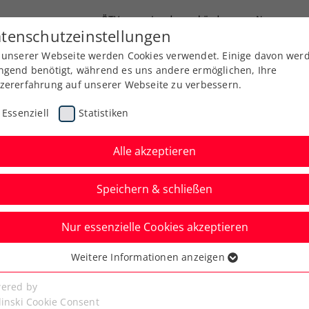
ÖTV
Landesverbände
News
tenschutzeinstellungen
 unserer Webseite werden Cookies verwendet. Einige davon wer
Ausbildung
Services
Über uns
Kreise
ngend benötigt, während es uns andere ermöglichen, Ihre
zererfahrung auf unserer Webseite zu verbessern.
Essenziell
Statistiken
Alle akzeptieren
Speichern & schließen
Nur essenzielle Cookies akzeptieren
Austria Open powered
Weitere Informationen anzeigen
ssenziell
 im Achtelfinale raus
senzielle Cookies werden für grundlegende Funktionen der
ered by
bseite benötigt. Dadurch ist gewährleistet, dass die Webseite
linski Cookie Consent