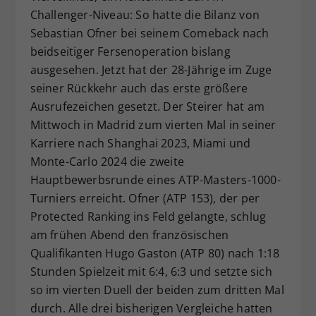
Challenger-Niveau: So hatte die Bilanz von
Dieser Wert speichert Ihre Consent-
Sebastian Ofner bei seinem Comeback nach
Einstellungen. Unter anderem eine
zufällig generierte ID, für die
beidseitiger Fersenoperation bislang
Zweck
historische Speicherung Ihrer
ausgesehen. Jetzt hat der 28-Jährige im Zuge
vorgenommen Einstellungen, falls der
seiner Rückkehr auch das erste größere
Webseiten-Betreiber dies eingestellt
Ausrufezeichen gesetzt. Der Steirer hat am
hat.
Mittwoch in Madrid zum vierten Mal in seiner
Karriere nach Shanghai 2023, Miami und
Monte-Carlo 2024 die zweite
Hauptbewerbsrunde eines ATP-Masters-1000-
Turniers erreicht. Ofner (ATP 153), der per
Protected Ranking ins Feld gelangte, schlug
am frühen Abend den französischen
Qualifikanten Hugo Gaston (ATP 80) nach 1:18
Stunden Spielzeit mit 6:4, 6:3 und setzte sich
so im vierten Duell der beiden zum dritten Mal
durch. Alle drei bisherigen Vergleiche hatten