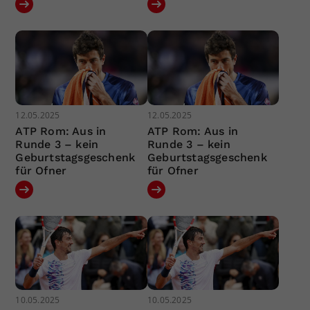
12.05.2025
12.05.2025
ATP Rom: Aus in
ATP Rom: Aus in
Runde 3 – kein
Runde 3 – kein
Geburtstagsgeschenk
Geburtstagsgeschenk
für Ofner
für Ofner
10.05.2025
10.05.2025