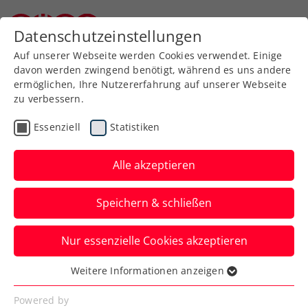
Zurück zur Newsübersicht
Datenschutzeinstellungen
Niederösterreichischer Tennisverband
Auf unserer Webseite werden Cookies verwendet. Einige
davon werden zwingend benötigt, während es uns andere
ermöglichen, Ihre Nutzererfahrung auf unserer Webseite
zu verbessern.
ATP
Turniere
Essenziell
Statistiken
ATP Madrid: Ofner setzt
bei Comeback-Tour
Alle akzeptieren
Ausrufezeichen
Speichern & schließen
Österreichs Nummer eins steht beim
Nur essenzielle Cookies akzeptieren
Millionenturnier in Spaniens Hauptstadt
in der zweiten Hauptrunde.
Weitere Informationen anzeigen
Essenziell
Verfasst von: Manuel Wachta, 23.04.2025
Essenzielle Cookies werden für grundlegende
Powered by