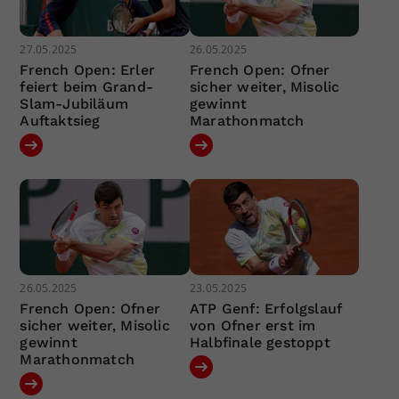
27.05.2025
26.05.2025
French Open: Erler
French Open: Ofner
feiert beim Grand-
sicher weiter, Misolic
Slam-Jubiläum
gewinnt
Auftaktsieg
Marathonmatch
26.05.2025
23.05.2025
French Open: Ofner
ATP Genf: Erfolgslauf
sicher weiter, Misolic
von Ofner erst im
gewinnt
Halbfinale gestoppt
Marathonmatch