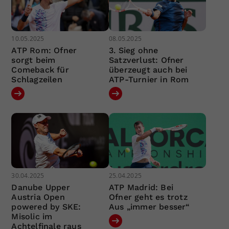
10.05.2025
08.05.2025
ATP Rom: Ofner
3. Sieg ohne
sorgt beim
Satzverlust: Ofner
Comeback für
überzeugt auch bei
Schlagzeilen
ATP-Turnier in Rom
30.04.2025
25.04.2025
Danube Upper
ATP Madrid: Bei
Austria Open
Ofner geht es trotz
powered by SKE:
Aus „immer besser“
Misolic im
Achtelfinale raus