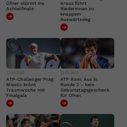
Ofner stürmt ins
Kraus führt
Achtelfinale
Riederinnen zu
knappem
Auswärtssieg
12.05.2025
12.05.2025
ATP-Challenger Prag:
ATP Rom: Aus in
Misolic krönt
Runde 3 – kein
Traumwoche mit
Geburtstagsgeschenk
Finalgala
für Ofner