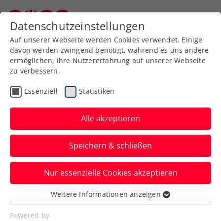
Zurück zur Newsübersicht
Datenschutzeinstellungen
Niederösterreichischer Tennisverband
Auf unserer Webseite werden Cookies verwendet. Einige
davon werden zwingend benötigt, während es uns andere
ermöglichen, Ihre Nutzererfahrung auf unserer Webseite
zu verbessern.
ATP
Turniere
Essenziell
Statistiken
French Open: Misolic
verkauft sich auch gegen
Alle akzeptieren
Djokovic teuer
Speichern & schließen
Österreichs Nummer zwei gelingt gegen
Nur essenzielle Cookies akzeptieren
den serbischen Superstar im Endeffekt
dennoch kein Satzgewinn.
Weitere Informationen anzeigen
Essenziell
Verfasst von: Manuel Wachta, 31.05.2025
Essenzielle Cookies werden für grundlegende
Powered by