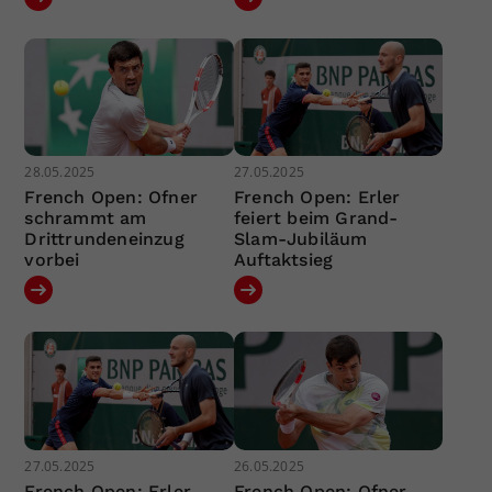
28.05.2025
27.05.2025
French Open: Ofner
French Open: Erler
schrammt am
feiert beim Grand-
Drittrundeneinzug
Slam-Jubiläum
vorbei
Auftaktsieg
27.05.2025
26.05.2025
French Open: Erler
French Open: Ofner