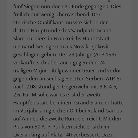
fünf Siegen nun doch zu Ende gegangen. Dies
Dieser Wert speichert Ihre Consent-
freilich nur wenig überraschend: Der
Einstellungen. Unter anderem eine
zufällig generierte ID, für die
steirische Qualifikant musste sich in der
Zweck
historische Speicherung Ihrer
dritten Hauptrunde des Sandplatz-Grand-
vorgenommen Einstellungen, falls der
Slam-Turniers in Frankreichs Hauptstadt
Webseiten-Betreiber dies eingestellt
niemand Geringerem als Novak Djokovic
hat.
geschlagen geben. Der 23-Jährige (ATP 153)
verkaufte sich aber auch gegen den 24-
maligen Major-Titelgewinner teuer und verlor
gegen den an sechs gesetzten Serben (ATP 6)
nach 2:08-stündiger Gegenwehr mit 3:6, 4:6,
2:6. Für Misolic war es erst der zweite
Hauptfeldstart bei einem Grand Slam, er hatte
im Vorjahr am gleichen Ort bei Roland Garros
auf Anhieb die zweite Runde erreicht. Mit dem
Plus von 50 ATP-Punkten sieht er sich im
Liveranking auf Platz 140 verbessert. Dazu