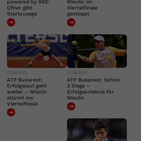
powered by SKE:
Misolic im
Ofner gibt
Viertelfinale
Startzusage
gestoppt
02.04.2025
01.04.2025
ATP Bukarest:
ATP Bukarest: Schon
Erfolgslauf geht
3 Siege –
weiter – Misolic
Erfolgserlebnis für
stürmt ins
Misolic
Viertelfinale