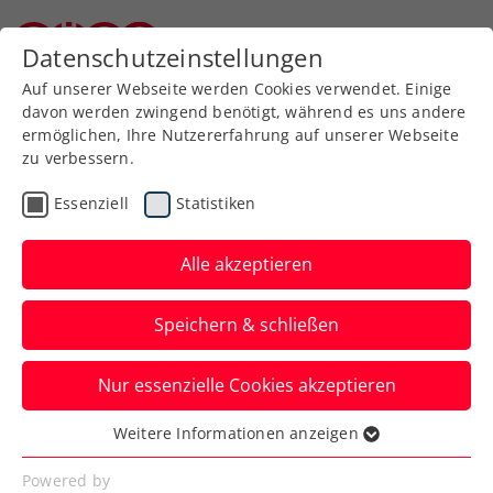
Zurück zur Newsübersicht
Datenschutzeinstellungen
Niederösterreichischer Tennisverband
Auf unserer Webseite werden Cookies verwendet. Einige
davon werden zwingend benötigt, während es uns andere
ermöglichen, Ihre Nutzererfahrung auf unserer Webseite
zu verbessern.
ATP
WTA
Turniere
Essenziell
Statistiken
Wimbledon: Misolic
kämpft sich in die 2.
Alle akzeptieren
Qualifikationsrunde
Speichern & schließen
Lukas Neumayer und Jurij Rodionov
Nur essenzielle Cookies akzeptieren
verlieren bei der in Roehampton
ausgetragenen Vorausscheidung früh.
Weitere Informationen anzeigen
Essenziell
Verfasst von: Manuel Wachta, 23.06.2025
Essenzielle Cookies werden für grundlegende
Powered by