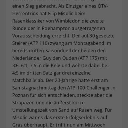
einen Sieg gebracht. Als Einziger eines ÖTV-
Dieser Wert speichert Ihre Consent-
Herrentrios hat Filip Misolic beim
Einstellungen. Unter anderem eine
zufällig generierte ID, für die
Rasenklassiker von Wimbledon die zweite
Zweck
historische Speicherung Ihrer
Runde der in Roehampton ausgetragenen
vorgenommen Einstellungen, falls der
Vorausscheidung erreicht. Der auf 30 gesetzte
Webseiten-Betreiber dies eingestellt
Steirer (ATP 110) zwang am Montagabend im
hat.
bereits dritten Saisonduell der beiden den
Niederländer Guy den Ouden (ATP 175) mit
3:6, 6:1, 7:5 in die Knie und wehrte dabei bei
4:5 im dritten Satz gar drei einzelne
Matchbälle ab. Der 23-Jährige hatte erst am
Samstagnachmittag den ATP-100-Challenger in
Poznan für sich entschieden, steckte aber die
Strapazen und die äußerst kurze
Umstellungszeit von Sand auf Rasen weg. Für
Misolic war es das erste Erfolgserlebnis auf
Gras überhaupt. Er trifft nun am Mittwoch