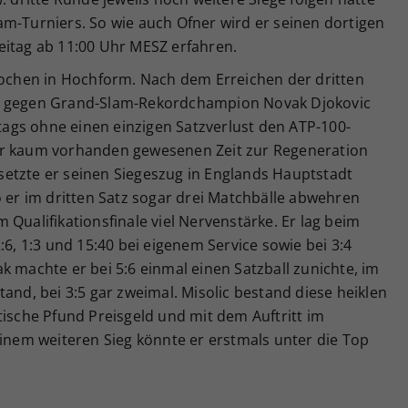
am-Turniers. So wie auch Ofner wird er seinen dortigen
eitag ab 11:00 Uhr MESZ erfahren.
 Wochen in Hochform. Nach dem Erreichen der dritten
st gegen Grand-Slam-Rekordchampion Novak Djokovic
ags ohne einen einzigen Satzverlust den ATP-100-
er kaum vorhanden gewesenen Zeit zur Regeneration
etzte er seinen Siegeszug in Englands Hauptstadt
o er im dritten Satz sogar drei Matchbälle abwehren
 Qualifikationsfinale viel Nervenstärke. Er lag beim
:6, 1:3 und 15:40 bei eigenem Service sowie bei 3:4
k machte er bei 5:6 einmal einen Satzball zunichte, im
and, bei 3:5 gar zweimal. Misolic bestand diese heiklen
tische Pfund Preisgeld und mit dem Auftritt im
einem weiteren Sieg könnte er erstmals unter die Top