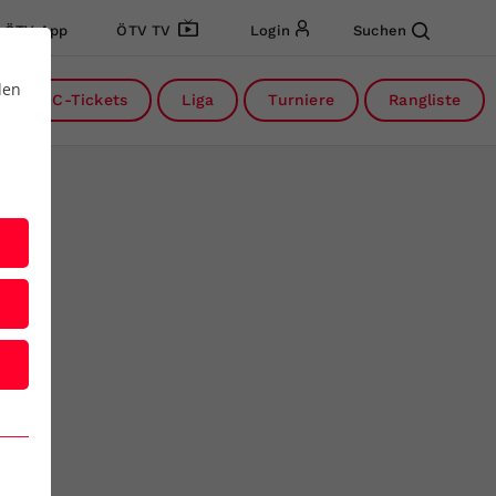
ÖTV App
ÖTV TV
Login
Suchen
den
DC-Tickets
Liga
Turniere
Rangliste