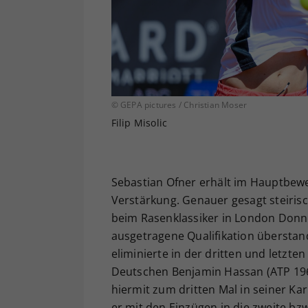
© GEPA pictures / Christian Moser
Filip Misolic
Sebastian Ofner erhält im Hauptbew
Verstärkung. Genauer gesagt steirisc
beim Rasenklassiker in London Donn
ausgetragene Qualifikation überstand
eliminierte in der dritten und letzt
Deutschen Benjamin Hassan (ATP 196) mi
hiermit zum dritten Mal in seiner Ka
er mit den Einzügen in die zweite bzw