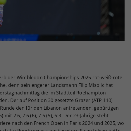
Zweck
generierte ID, für die historische Speicherung
Ihrer vorgenommen Einstellungen, falls der
Webseiten-Betreiber dies eingestellt hat.
erb der Wimbledon Championships 2025 rot-weiß-rote
he, denn sein engerer Landsmann Filip Misolic hat
erstagnachmittag die im Stadtteil Roehampton
en. Der auf Position 30 gesetzte Grazer (ATP 110)
en Runde den für den Libanon antretenden, gebürtigen
t 2:6, 7:6 (6), 7:6 (5), 6:3. Der 23-Jährige steht
rriere nach den French Open in Paris 2024 und 2025, wo
. dritte Runde jeweils noch weitere Siege folgen hatte