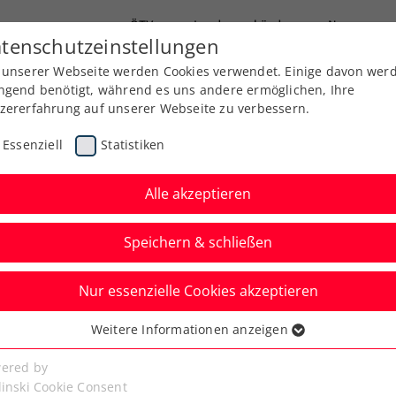
ÖTV
Landesverbände
News
tenschutzeinstellungen
 unserer Webseite werden Cookies verwendet. Einige davon wer
Ausbildung
Services
Über uns
Kreise
ngend benötigt, während es uns andere ermöglichen, Ihre
zererfahrung auf unserer Webseite zu verbessern.
Essenziell
Statistiken
Alle akzeptieren
Speichern & schließen
Nur essenzielle Cookies akzeptieren
olic folgt Ofner mit
Weitere Informationen anzeigen
ssenziell
ns Hauptfeld
senzielle Cookies werden für grundlegende Funktionen der
ered by
bseite benötigt. Dadurch ist gewährleistet, dass die Webseite
linski Cookie Consent