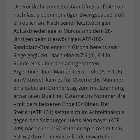
Die Rückkehr von Sebastian Ofner auf die Tour
Dieser Wert speichert Ihre Consent-
nach fast siebenmonatiger Zwangspause läuft
Einstellungen. Unter anderem eine
zufällig generierte ID, für die
erfreulich an. Nach seiner letztwöchigen
Zweck
historische Speicherung Ihrer
Auftaktniederlage in Murcia sind dem 28-
vorgenommen Einstellungen, falls der
Jährigen beim dieswöchigen ATP-100-
Webseiten-Betreiber dies eingestellt
Sandplatz-Challenger in Girona bereits zwei
hat.
Siege geglückt. Nach einem 7:6 (4), 6:4 in
Runde eins über den achtgesetzten
Argentinier Juan Manuel Cerundolo (ATP 126)
am Mittwoch kam es für Österreichs Nummer
eins dabei am Donnerstag zum mit Spannung
erwarteten Duell mit Österreichs Nummer drei
– mit dem besseren Ende für Ofner. Der
Steirer (ATP 131) setzte sich im Achtelfinalspiel
gegen den Salzburger Lukas Neumayer (ATP
209) nach rund 1:57 Stunden Spielzeit mit 4:6,
6:2, 6:2 durch. Im Viertelfinale erwartet ihn