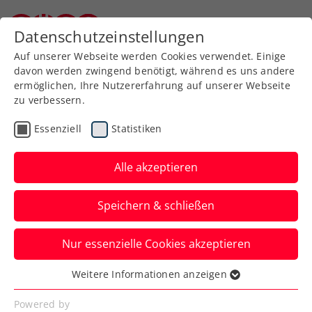
Zurück zur Newsübersicht
Datenschutzeinstellungen
Niederösterreichischer Tennisverband
Auf unserer Webseite werden Cookies verwendet. Einige
davon werden zwingend benötigt, während es uns andere
ermöglichen, Ihre Nutzererfahrung auf unserer Webseite
zu verbessern.
ATP
Turniere
Essenziell
Statistiken
ATP-Challenger Girona:
Ofner gewinnt ÖTV-Duell
Alle akzeptieren
mit Neumayer
Speichern & schließen
Der ÖTV-Spitzenspieler steht hiermit
Nur essenzielle Cookies akzeptieren
beim zweiten Comeback-Turnier schon im
Viertelfinale.
Weitere Informationen anzeigen
Essenziell
Verfasst von: Manuel Wachta, 27.03.2025
Essenzielle Cookies werden für grundlegende
Powered by