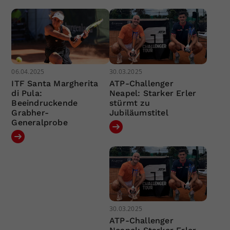
06.04.2025
30.03.2025
ITF Santa Margherita
ATP-Challenger
di Pula:
Neapel: Starker Erler
Beeindruckende
stürmt zu
Grabher-
Jubiläumstitel
Generalprobe
30.03.2025
ATP-Challenger