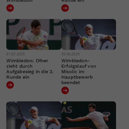
Wimbledon
Runde ein
01.07.2025
30.06.2025
Wimbledon: Ofner
Wimbledon-
zieht durch
Erfolgslauf von
Aufgabesieg in die 2.
Misolic im
Runde ein
Hauptbewerb
beendet