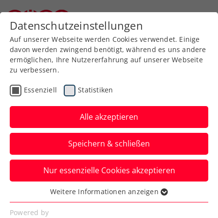
Zurück zur Newsübersicht
Datenschutzeinstellungen
Niederösterreichischer Tennisverband
Auf unserer Webseite werden Cookies verwendet. Einige
davon werden zwingend benötigt, während es uns andere
ermöglichen, Ihre Nutzererfahrung auf unserer Webseite
zu verbessern.
ATP
Turniere
Essenziell
Statistiken
3. Sieg ohne Satzverlust:
Ofner überzeugt auch bei
Alle akzeptieren
ATP-Turnier in Rom
Speichern & schließen
Auch wenn Österreichs Nummer eins in
Nur essenzielle Cookies akzeptieren
Italiens Hauptstadt diesmal von einer
Aufgabe profitiert.
Weitere Informationen anzeigen
Essenziell
Verfasst von: Manuel Wachta, 08.05.2025
Essenzielle Cookies werden für grundlegende
Powered by