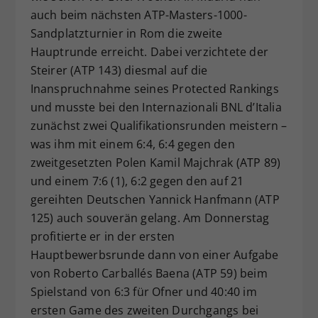
auch beim nächsten ATP-Masters-1000-
Dieser Wert speichert Ihre Consent-
Sandplatzturnier in Rom die zweite
Einstellungen. Unter anderem eine
zufällig generierte ID, für die
Hauptrunde erreicht. Dabei verzichtete der
Zweck
historische Speicherung Ihrer
Steirer (ATP 143) diesmal auf die
vorgenommen Einstellungen, falls der
Inanspruchnahme seines Protected Rankings
Webseiten-Betreiber dies eingestellt
und musste bei den Internazionali BNL d’Italia
hat.
zunächst zwei Qualifikationsrunden meistern –
was ihm mit einem 6:4, 6:4 gegen den
zweitgesetzten Polen Kamil Majchrak (ATP 89)
und einem 7:6 (1), 6:2 gegen den auf 21
gereihten Deutschen Yannick Hanfmann (ATP
125) auch souverän gelang. Am Donnerstag
profitierte er in der ersten
Hauptbewerbsrunde dann von einer Aufgabe
von Roberto Carballés Baena (ATP 59) beim
Spielstand von 6:3 für Ofner und 40:40 im
ersten Game des zweiten Durchgangs bei