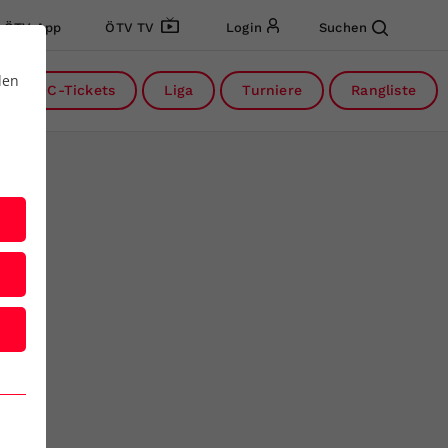
ÖTV App
ÖTV TV
Login
Suchen
den
DC-Tickets
Liga
Turniere
Rangliste