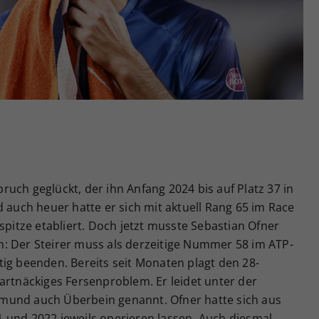
Zweck
generierte ID, für die historische Speicherung
Ihrer vorgenommen Einstellungen, falls der
Webseiten-Betreiber dies eingestellt hat.
uch geglückt, der ihn Anfang 2024 bis auf Platz 37 in
d auch heuer hatte er sich mit aktuell Rang 65 im Race
spitze etabliert. Doch jetzt musste Sebastian Ofner
: Der Steirer muss als derzeitige Nummer 58 im ATP-
ig beenden. Bereits seit Monaten plagt den 28-
artnäckiges Fersenproblem. Er leidet unter der
mund auch Überbein genannt. Ofner hatte sich aus
 und 2022 jeweils operieren lassen. Auch diesmal