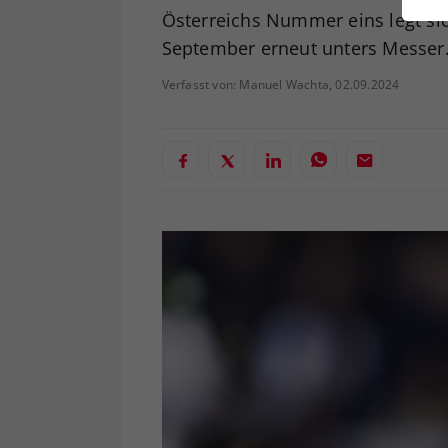
ei
Österreichs Nummer eins legt s
September erneut unters Messer
Verfasst von: Manuel Wachta, 02.09.2024
S