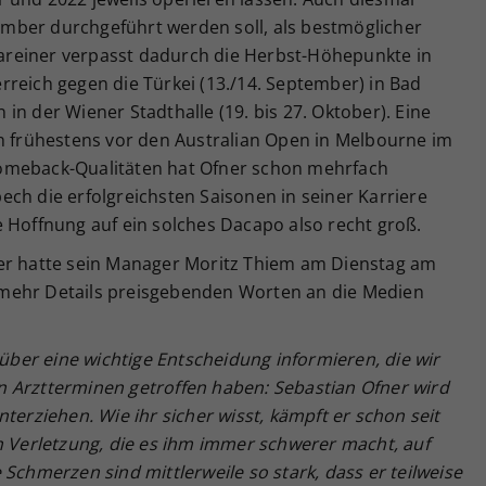
ptember durchgeführt werden soll, als bestmöglicher
reiner verpasst dadurch die Herbst-Höhepunkte in
reich gegen die Türkei (13./14. September) in Bad
in der Wiener Stadthalle (19. bis 27. Oktober). Eine
ch frühestens vor den Australian Open in Melbourne im
omeback-Qualitäten hat Ofner schon mehrfach
ch die erfolgreichsten Saisonen in seiner Karriere
 Hoffnung auf ein solches Dacapo also recht groß.
ner hatte sein Manager Moritz Thiem am Dienstag am
mehr Details preisgebenden Worten an die Medien
er eine wichtige Entscheidung informieren, die wir
 Arztterminen getroffen haben: Sebastian Ofner wird
terziehen. Wie ihr sicher wisst, kämpft er schon seit
n Verletzung, die es ihm immer schwerer macht, auf
 Schmerzen sind mittlerweile so stark, dass er teilweise