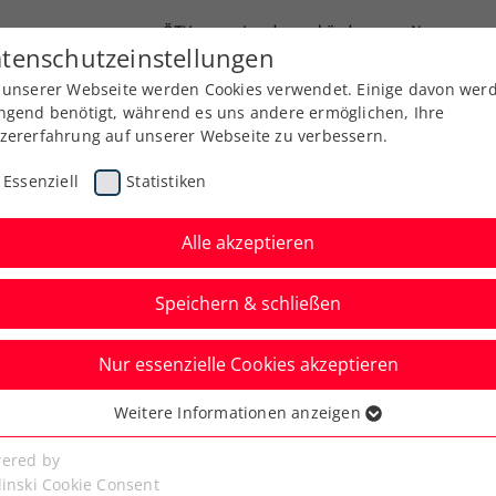
ÖTV
Landesverbände
News
tenschutzeinstellungen
 unserer Webseite werden Cookies verwendet. Einige davon wer
Ausbildung
Services
Über uns
Kreise
ngend benötigt, während es uns andere ermöglichen, Ihre
zererfahrung auf unserer Webseite zu verbessern.
Essenziell
Statistiken
Alle akzeptieren
Speichern & schließen
Nur essenzielle Cookies akzeptieren
Ausweg: Ofner muss
Weitere Informationen anzeigen
ssenziell
ühzeitig beenden
senzielle Cookies werden für grundlegende Funktionen der
ered by
bseite benötigt. Dadurch ist gewährleistet, dass die Webseite
linski Cookie Consent