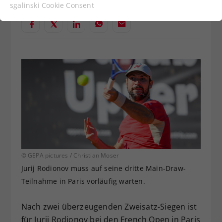
Funktionen der Webseite benötigt. Dadurch ist
sgalinski Cookie Consent
gewährleistet, dass die Webseite einwandfrei
funktioniert.
Cookie-Informationen anzeigen
Name
cookie_optin
Anbieter
Statistiken
Laufzeit
1 Jahr
Dieses Cookie wird verwendet, um
Zweck
Ihre Cookie-Einstellungen für diese
Website zu speichern.
© GEPA pictures / Christian Moser
Name
SgCookieOptin.lastPreferences
Jurij Rodionov muss auf seine dritte Main-Draw-
Teilnahme in Paris vorläufig warten.
Anbieter
Nach zwei überzeugenden Zweisatz-Siegen ist
Laufzeit
1 Jahr
für Jurij Rodionov bei den French Open in Paris