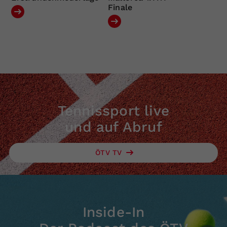
Finale
Tennissport live
und auf Abruf
ÖTV TV
Inside-In