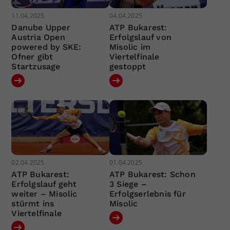
11.04.2025
04.04.2025
Danube Upper
ATP Bukarest:
Austria Open
Erfolgslauf von
powered by SKE:
Misolic im
Ofner gibt
Viertelfinale
Startzusage
gestoppt
02.04.2025
01.04.2025
ATP Bukarest:
ATP Bukarest: Schon
Erfolgslauf geht
3 Siege –
weiter – Misolic
Erfolgserlebnis für
stürmt ins
Misolic
Viertelfinale