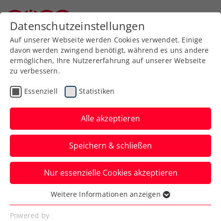
Zurück zur Newsübersicht
Datenschutzeinstellungen
Niederösterreichischer Tennisverband
Auf unserer Webseite werden Cookies verwendet. Einige
davon werden zwingend benötigt, während es uns andere
ermöglichen, Ihre Nutzererfahrung auf unserer Webseite
zu verbessern.
ATP
Turniere
Essenziell
Statistiken
French Open: Ofner
sicher weiter, Misolic
Alle akzeptieren
gewinnt Marathonmatch
Speichern & schließen
Damit stehen so wie im Vorjahr beide
Nur essenzielle Cookies akzeptieren
ÖTV-Herren beim Grand-Slam-Turnier in
Paris in Runde zwei.
Weitere Informationen anzeigen
Essenziell
Verfasst von: Manuel Wachta, 26.05.2025
Essenzielle Cookies werden für grundlegende
Powered by