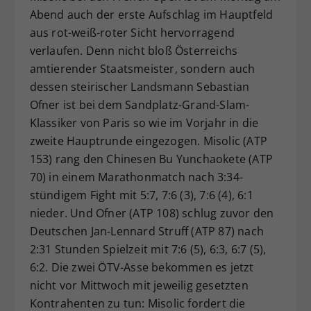
Abend auch der erste Aufschlag im Hauptfeld
Dieser Wert speichert Ihre Consent-
aus rot-weiß-roter Sicht hervorragend
Einstellungen. Unter anderem eine
zufällig generierte ID, für die
verlaufen. Denn nicht bloß Österreichs
Zweck
historische Speicherung Ihrer
amtierender Staatsmeister, sondern auch
vorgenommen Einstellungen, falls der
dessen steirischer Landsmann Sebastian
Webseiten-Betreiber dies eingestellt
Ofner ist bei dem Sandplatz-Grand-Slam-
hat.
Klassiker von Paris so wie im Vorjahr in die
zweite Hauptrunde eingezogen. Misolic (ATP
153) rang den Chinesen Bu Yunchaokete (ATP
70) in einem Marathonmatch nach 3:34-
stündigem Fight mit 5:7, 7:6 (3), 7:6 (4), 6:1
nieder. Und Ofner (ATP 108) schlug zuvor den
Deutschen Jan-Lennard Struff (ATP 87) nach
2:31 Stunden Spielzeit mit 7:6 (5), 6:3, 6:7 (5),
6:2. Die zwei ÖTV-Asse bekommen es jetzt
nicht vor Mittwoch mit jeweilig gesetzten
Kontrahenten zu tun: Misolic fordert die