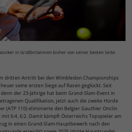
Zweck
generierte ID, für die historische Speicherung
Ihrer vorgenommen Einstellungen, falls der
Webseiten-Betreiber dies eingestellt hat.
lassiker in Großbritannien bisher von seiner besten Seite.
nem dritten Antritt bei den Wimbledon Championships
 heuer seine ersten Siege auf Rasen geglückt. Seit
 denn der 23-Jährige hat beim Grand-Slam-Event in
tragenen Qualifikation, jetzt auch die zweite Hürde
r (ATP 110) eliminierte den Belgier Gauthier Onclin
t mit 6:4, 6:2. Damit kämpft Österreichs Topspieler am
nzug in einen Grand-Slam-Hauptbewerb nach den
uptrunde erreicht) sowie 2025 (dritte Hauptrunde).