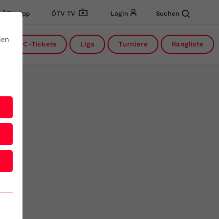
ÖTV App
ÖTV TV
Login
Suchen
den
DC-Tickets
Liga
Turniere
Rangliste