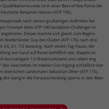
 Qualifikationsrunde ist in einer Best-of-five-Partie der
e Deutsche Benjamin Hassan (ATP 196).
e Hauptstadt nach seinen großartigen Auftritten bei
en Triumph beim ATP-100-Sandplatz-Challenger in
n angetreten. Dieses machte sich gleich zum Beginn
en Niederländer Guy den Ouden (ATP 175) nach drei
t 3:6, 6:1, 7:5 bezwang. Nach einem Tag Pause, der
lung von Sand auf Rasen behilflich war, klappte es
ch kurzzeitigem 1:2-Breakrückstand und relativ eng
“ das Geschehen im zweiten Durchgang schließlich klar
em steirischen Landsmann Sebastian Ofner (ATP 115),
ng den Gang in die Vorausscheidung sparte, in den Main