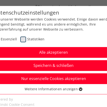
ÖTV
Landesverbände
News
tenschutzeinstellungen
 unserer Webseite werden Cookies verwendet. Einige davon wer
Ausbildung
Services
Über uns
Kreise
ngend benötigt, während es uns andere ermöglichen, Ihre
zererfahrung auf unserer Webseite zu verbessern.
Essenziell
Statistiken
Alle akzeptieren
Speichern & schließen
Nur essenzielle Cookies akzeptieren
 auch in Wimbledon um
Weitere Informationen anzeigen
ssenziell
tbewerb
senzielle Cookies werden für grundlegende Funktionen der
ered by
bseite benötigt. Dadurch ist gewährleistet, dass die Webseite
linski Cookie Consent