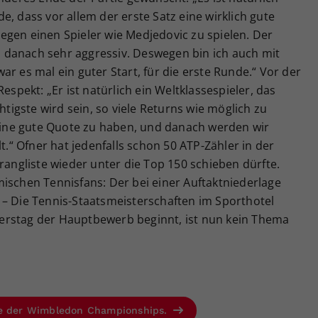
nde, dass vor allem der erste Satz eine wirklich gute
, gegen einen Spieler wie Medjedovic zu spielen. Der
en danach sehr aggressiv. Deswegen bin ich auch mit
r es mal ein guter Start, für die erste Runde.“ Vor der
espekt: „Er ist natürlich ein Weltklassespieler, das
htigste wird sein, so viele Returns wie möglich zu
ine gute Quote zu haben, und danach werden wir
lt.“ Ofner hat jedenfalls schon 50 ATP-Zähler in der
rangliste wieder unter die Top 150 schieben dürfte.
ischen Tennisfans: Der bei einer Auftaktniederlage
 – Die Tennis-Staatsmeisterschaften im Sporthotel
erstag der Hauptbewerb beginnt, ist nun kein Thema
se der Wimbledon Championships.