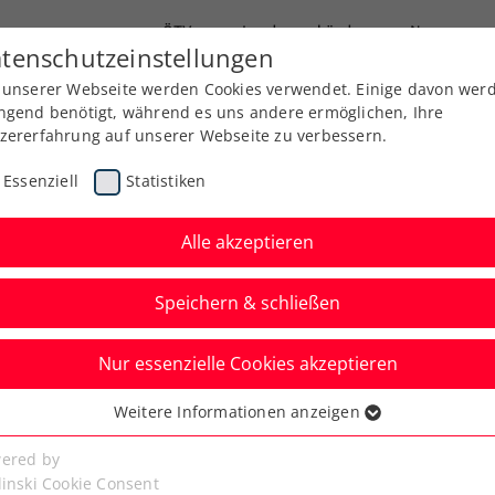
ÖTV
Landesverbände
News
tenschutzeinstellungen
 unserer Webseite werden Cookies verwendet. Einige davon wer
Ausbildung
Services
Über uns
Kreise
ngend benötigt, während es uns andere ermöglichen, Ihre
zererfahrung auf unserer Webseite zu verbessern.
Essenziell
Statistiken
Alle akzeptieren
Speichern & schließen
Nur essenzielle Cookies akzeptieren
er zieht durch
Weitere Informationen anzeigen
ssenziell
die 2. Runde ein
senzielle Cookies werden für grundlegende Funktionen der
ered by
bseite benötigt. Dadurch ist gewährleistet, dass die Webseite
linski Cookie Consent