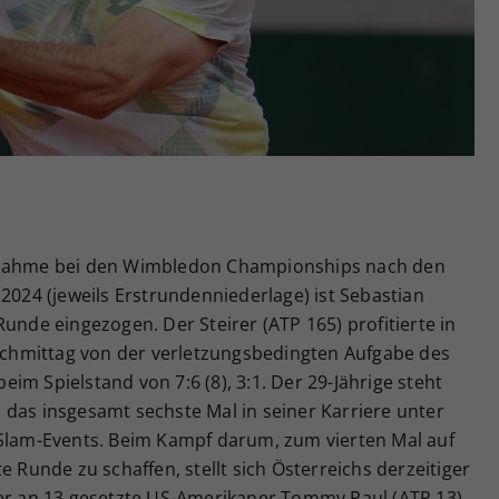
Zweck
generierte ID, für die historische Speicherung
Ihrer vorgenommen Einstellungen, falls der
Webseiten-Betreiber dies eingestellt hat.
ilnahme bei den Wimbledon Championships nach den
 2024 (jeweils Erstrundenniederlage) ist Sebastian
unde eingezogen. Der Steirer (ATP 165) profitierte in
hmittag von der verletzungsbedingten Aufgabe des
im Spielstand von 7:6 (8), 3:1. Der 29-Jährige steht
 das insgesamt sechste Mal in seiner Karriere unter
-Slam-Events. Beim Kampf darum, zum vierten Mal auf
e Runde zu schaffen, stellt sich Österreichs derzeitiger
 an 13 gesetzte US-Amerikaner Tommy Paul (ATP 13)