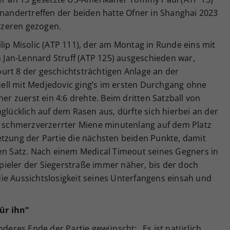
inandertreffen der beiden hatte Ofner in Shanghai 2023
ürzeren gezogen.
lip Misolic (ATP 111), der am Montag in Runde eins mit
en Jan-Lennard Struff (ATP 125) ausgeschieden war,
urt 8 der geschichtsträchtigen Anlage an der
ell mit Medjedovic ging’s im ersten Durchgang ohne
ner zuerst ein 4:6 drehte. Beim dritten Satzball von
glücklich auf dem Rasen aus, dürfte sich hierbei an der
er schmerzverzerrter Miene minutenlang auf dem Platz
etzung der Partie die nächsten beiden Punkte, damit
ten Satz. Nach einem Medical Timeout seines Gegners in
ieler der Siegerstraße immer näher, bis der doch
ie Aussichtslosigkeit seines Unterfangens einsah und
für ihn“
nderes Ende der Partie gewünscht: „Es ist natürlich