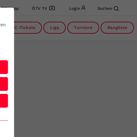
ÖTV App
ÖTV TV
Login
Suchen
den
DC-Tickets
Liga
Turniere
Rangliste