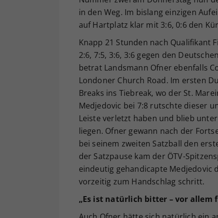
in den Weg. Im bislang einzigen Aufe
auf Hartplatz klar mit 3:6, 0:6 den K
Knapp 21 Stunden nach Qualifikant Fi
2:6, 7:5, 3:6, 3:6 gegen den Deutsch
betrat Landsmann Ofner ebenfalls Co
Londoner Church Road. Im ersten Du
Breaks ins Tiebreak, wo der St. Marei
Medjedovic bei 7:8 rutschte dieser un
Leiste verletzt haben und blieb unt
liegen. Ofner gewann nach der Forts
bei seinem zweiten Satzball den ers
der Satzpause kam der ÖTV-Spitzensp
eindeutig gehandicapte Medjedovic d
vorzeitig zum Handschlag schritt.
„Es ist natürlich bitter – vor allem 
Auch Ofner hätte sich natürlich ein a