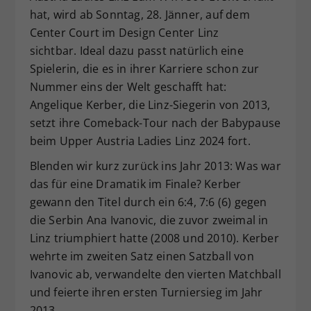
hat, wird ab Sonntag, 28. Jänner, auf dem
Dieser Wert speichert Ihre Consent-
Center Court im Design Center Linz
Einstellungen. Unter anderem eine
zufällig generierte ID, für die
sichtbar. Ideal dazu passt natürlich eine
Zweck
historische Speicherung Ihrer
Spielerin, die es in ihrer Karriere schon zur
vorgenommen Einstellungen, falls der
Nummer eins der Welt geschafft hat:
Webseiten-Betreiber dies eingestellt
Angelique Kerber, die Linz-Siegerin von 2013,
hat.
setzt ihre Comeback-Tour nach der Babypause
beim Upper Austria Ladies Linz 2024 fort.
Blenden wir kurz zurück ins Jahr 2013: Was war
das für eine Dramatik im Finale? Kerber
gewann den Titel durch ein 6:4, 7:6 (6) gegen
die Serbin Ana Ivanovic, die zuvor zweimal in
Linz triumphiert hatte (2008 und 2010). Kerber
wehrte im zweiten Satz einen Satzball von
Ivanovic ab, verwandelte den vierten Matchball
und feierte ihren ersten Turniersieg im Jahr
2013.