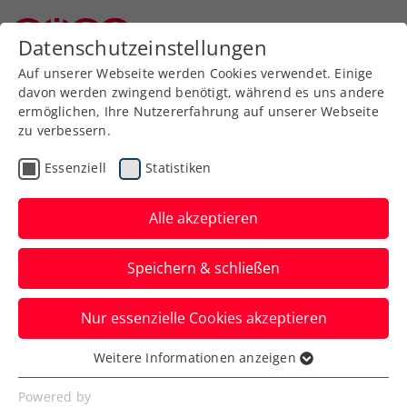
Zurück zur Newsübersicht
Datenschutzeinstellungen
Niederösterreichischer Tennisverband
Auf unserer Webseite werden Cookies verwendet. Einige
davon werden zwingend benötigt, während es uns andere
ermöglichen, Ihre Nutzererfahrung auf unserer Webseite
zu verbessern.
Turniere
WTA
Essenziell
Statistiken
Weltstar Kerber kehrt als
Mutter zum Upper Austria
Alle akzeptieren
Ladies Linz zurück
Speichern & schließen
Die dreifache Grand-Slam-Siegerin und
Nur essenzielle Cookies akzeptieren
Gewinnerin des WTA-Turniers in Linz
2013 erhält eine Wildcard.
Weitere Informationen anzeigen
Essenziell
Verfasst von: Presseaussendung / Redaktion, 24.01.2024
Essenzielle Cookies werden für grundlegende
Powered by