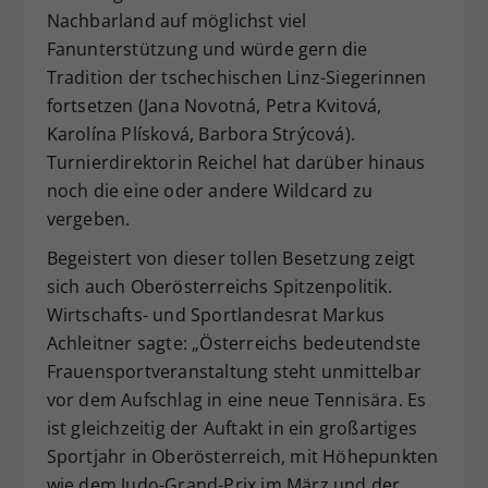
Nachbarland auf möglichst viel
Fanunterstützung und würde gern die
Tradition der tschechischen Linz-Siegerinnen
fortsetzen (Jana Novotná, Petra Kvitová,
Karolína Plísková, Barbora Strýcová).
Turnierdirektorin Reichel hat darüber hinaus
noch die eine oder andere Wildcard zu
vergeben.
Begeistert von dieser tollen Besetzung zeigt
sich auch Oberösterreichs Spitzenpolitik.
Wirtschafts- und Sportlandesrat Markus
Achleitner sagte: „Österreichs bedeutendste
Frauensportveranstaltung steht unmittelbar
vor dem Aufschlag in eine neue Tennisära. Es
ist gleichzeitig der Auftakt in ein großartiges
Sportjahr in Oberösterreich, mit Höhepunkten
wie dem Judo-Grand-Prix im März und der