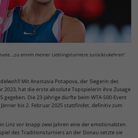
Zweck
generierte ID, für die historische Speicherung
Ihrer vorgenommen Einstellungen, falls der
Webseiten-Betreiber dies eingestellt hat.
freude, „zu einem meiner Lieblingsturniere zurückzukehren“.
pudelwohl! Mit Anastasia Potapova, der Siegerin des
r 2023, hat die erste absolute Topspielerin ihre Zusage
25 gegeben. Die 23-Jährige dürfte beim WTA-500-Event
Jänner bis 2. Februar 2025 stattfindet, definitiv zum
in Linz vor knapp zwei Jahren eine der emotionalsten
piel des Traditionsturniers an der Donau setzte sie