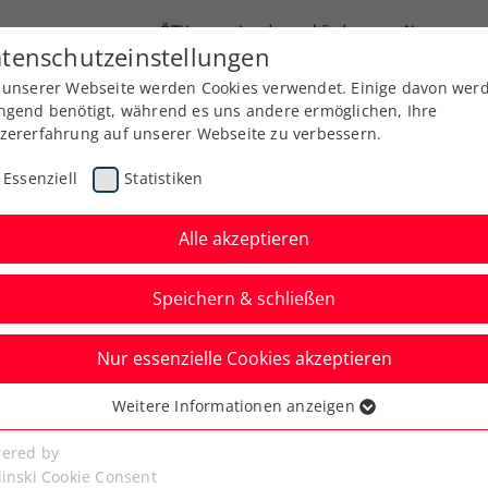
ÖTV
Landesverbände
News
tenschutzeinstellungen
 unserer Webseite werden Cookies verwendet. Einige davon wer
Ausbildung
Services
Über uns
Kreise
ngend benötigt, während es uns andere ermöglichen, Ihre
zererfahrung auf unserer Webseite zu verbessern.
Essenziell
Statistiken
Alle akzeptieren
Speichern & schließen
Nur essenzielle Cookies akzeptieren
Ladies Linz: Potapova
Weitere Informationen anzeigen
ssenziell
senzielle Cookies werden für grundlegende Funktionen der
ered by
bseite benötigt. Dadurch ist gewährleistet, dass die Webseite
linski Cookie Consent