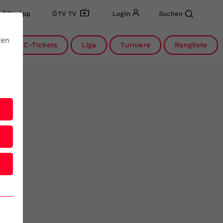
ÖTV App
ÖTV TV
Login
Suchen
den
DC-Tickets
Liga
Turniere
Rangliste