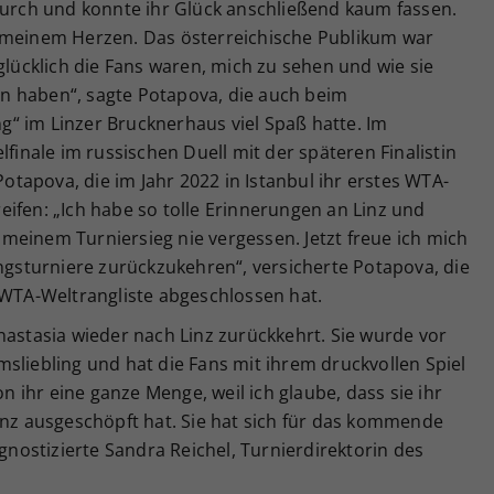
 durch und konnte ihr Glück anschließend kaum fassen.
 in meinem Herzen. Das österreichische Publikum war
glücklich die Fans waren, mich zu sehen und wie sie
n haben“, sagte Potapova, die auch beim
“ im Linzer Brucknerhaus viel Spaß hatte. Im
lfinale im russischen Duell mit der späteren Finalistin
 Potapova, die im Jahr 2022 in Istanbul ihr erstes WTA-
ifen: „Ich habe so tolle Erinnerungen an Linz und
meinem Turniersieg nie vergessen. Jetzt freue ich mich
ingsturniere zurückzukehren“, versicherte Potapova, die
 WTA-Weltrangliste abgeschlossen hat.
nastasia wieder nach Linz zurückkehrt. Sie wurde vor
sliebling und hat die Fans mit ihrem druckvollen Spiel
on ihr eine ganze Menge, weil ich glaube, dass sie ihr
anz ausgeschöpft hat. Sie hat sich für das kommende
ostizierte Sandra Reichel, Turnierdirektorin des