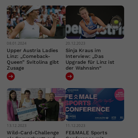
08.01.2024
20.12.2023
Upper Austria Ladies
Sinja Kraus im
Linz: „Comeback-
Interview: „Das
Queen” Svitolina gibt
Upgrade für Linz ist
Zusage
der Wahnsinn“
13.12.2023
11.12.2023
Wild-Card-Challenge
FE&MALE Sports