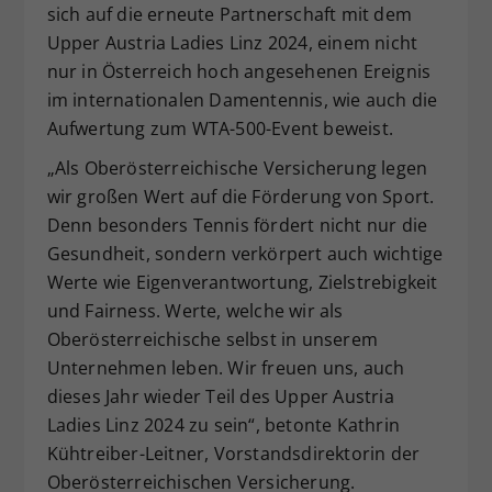
sich auf die erneute Partnerschaft mit dem
Dieser Wert speichert Ihre Consent-
Upper Austria Ladies Linz 2024, einem nicht
Einstellungen. Unter anderem eine
nur in Österreich hoch angesehenen Ereignis
zufällig generierte ID, für die
im internationalen Damentennis, wie auch die
Zweck
historische Speicherung Ihrer
vorgenommen Einstellungen, falls der
Aufwertung zum WTA-500-Event beweist.
Webseiten-Betreiber dies eingestellt
„Als Oberösterreichische Versicherung legen
hat.
wir großen Wert auf die Förderung von Sport.
Denn besonders Tennis fördert nicht nur die
Gesundheit, sondern verkörpert auch wichtige
Werte wie Eigenverantwortung, Zielstrebigkeit
und Fairness. Werte, welche wir als
Oberösterreichische selbst in unserem
Unternehmen leben. Wir freuen uns, auch
dieses Jahr wieder Teil des Upper Austria
Ladies Linz 2024 zu sein“, betonte Kathrin
Kühtreiber-Leitner, Vorstandsdirektorin der
Oberösterreichischen Versicherung.