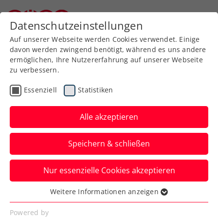
Zurück zur Newsübersicht
Datenschutzeinstellungen
Niederösterreichischer Tennisverband
Auf unserer Webseite werden Cookies verwendet. Einige
davon werden zwingend benötigt, während es uns andere
ermöglichen, Ihre Nutzererfahrung auf unserer Webseite
zu verbessern.
Turniere
WTA
Essenziell
Statistiken
Zwei, die
zusammengehören
Alle akzeptieren
Die Oberösterreichische Versicherung ist
Speichern & schließen
erneut stolzer Partner des Upper Austria
Ladies Linz 2024.
Nur essenzielle Cookies akzeptieren
Verfasst von: Presseaussendung / Redaktion, 14.12.2023
Weitere Informationen anzeigen
Essenziell
Essenzielle Cookies werden für grundlegende
Powered by