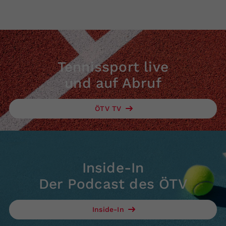
Tennissport live
und auf Abruf
ÖTV TV
Inside-In
Der Podcast des ÖTV
Inside-In