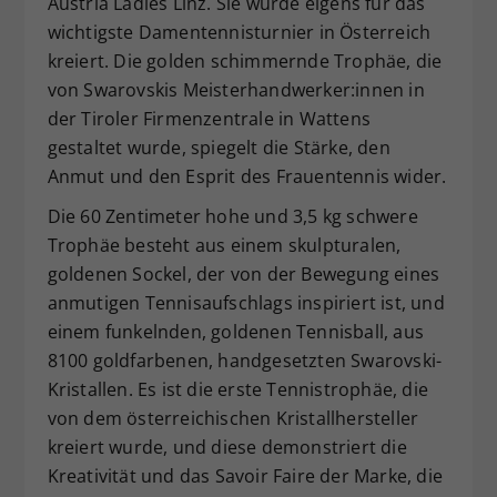
Austria Ladies Linz. Sie wurde eigens für das
Dieser Wert speichert Ihre Consent-
wichtigste Damentennisturnier in Österreich
Einstellungen. Unter anderem eine
kreiert. Die golden schimmernde Trophäe, die
zufällig generierte ID, für die
von Swarovskis Meisterhandwerker:innen in
Zweck
historische Speicherung Ihrer
der Tiroler Firmenzentrale in Wattens
vorgenommen Einstellungen, falls der
gestaltet wurde, spiegelt die Stärke, den
Webseiten-Betreiber dies eingestellt
hat.
Anmut und den Esprit des Frauentennis wider.
Die 60 Zentimeter hohe und 3,5 kg schwere
Trophäe besteht aus einem skulpturalen,
goldenen Sockel, der von der Bewegung eines
anmutigen Tennisaufschlags inspiriert ist, und
einem funkelnden, goldenen Tennisball, aus
8100 goldfarbenen, handgesetzten Swarovski-
Kristallen. Es ist die erste Tennistrophäe, die
von dem österreichischen Kristallhersteller
kreiert wurde, und diese demonstriert die
Kreativität und das Savoir Faire der Marke, die