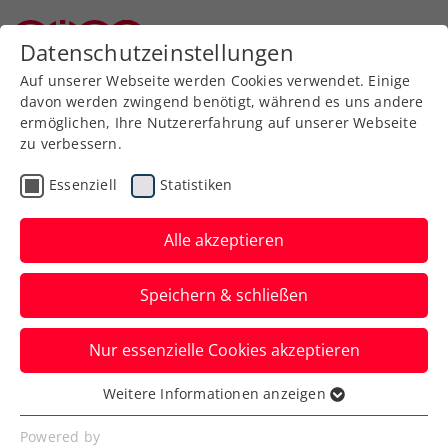
Zurück zur Newsübersicht
Datenschutzeinstellungen
Niederösterreichischer Tennisverband
Auf unserer Webseite werden Cookies verwendet. Einige
davon werden zwingend benötigt, während es uns andere
ermöglichen, Ihre Nutzererfahrung auf unserer Webseite
zu verbessern.
Turniere
WTA
Essenziell
Statistiken
Swarovski kreiert
ikonische neue Trophäe
Alle akzeptieren
für das Upper Austria
Speichern & schließen
Ladies Linz
Nur essenzielle Cookies akzeptieren
Der Pokal für die Siegerin des WTA-500-
Turniers wird 8100 goldfarbene,
Weitere Informationen anzeigen
Essenziell
handgesetzte Kristalle beinhalten.
Essenzielle Cookies werden für grundlegende
Powered by