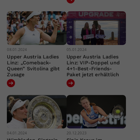
08.01.2024
05.01.2024
Upper Austria Ladies
Upper Austria Ladies
Linz: „Comeback-
Linz: VIP-Doppel und
Queen” Svitolina gibt
4+1-Best-Friends-
Zusage
Paket jetzt erhältlich
04.01.2024
20.12.2023