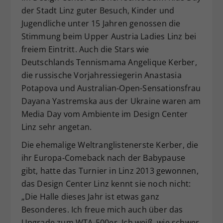
der Stadt Linz guter Besuch, Kinder und
Dieser Wert speichert Ihre Consent-
Jugendliche unter 15 Jahren genossen die
Einstellungen. Unter anderem eine
zufällig generierte ID, für die
Stimmung beim Upper Austria Ladies Linz
bei
Zweck
historische Speicherung Ihrer
freiem Eintritt. Auch die Stars wie
vorgenommen Einstellungen, falls der
Deutschlands Tennismama Angelique Kerber,
Webseiten-Betreiber dies eingestellt
die russische Vorjahressiegerin Anastasia
hat.
Potapova und Australian-Open-Sensationsfrau
Dayana Yastremska aus der Ukraine waren am
Media Day vom Ambiente im Design Center
Linz sehr angetan.
Die ehemalige Weltranglistenerste Kerber, die
ihr Europa-Comeback nach der Babypause
gibt, hatte das Turnier in Linz 2013 gewonnen,
das Design Center Linz kennt sie noch nicht:
„Die Halle dieses Jahr ist etwas ganz
Besonderes. Ich freue mich auch über das
Upgrade zum WTA-500er. Ich weiß, wie schwer