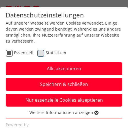
Zurück zur Newsübersicht
Datenschutzeinstellungen
Niederösterreichischer Tennisverband
Auf unserer Webseite werden Cookies verwendet. Einige
davon werden zwingend benötigt, während es uns andere
ermöglichen, Ihre Nutzererfahrung auf unserer Webseite
zu verbessern.
Turniere
WTA
Essenziell
Statistiken
Upper Austria Ladies
Linz: Kraus und Kerber
Alle akzeptieren
am Dienstag im Einsatz
Speichern & schließen
Indes backen die Stars des WTA-500-
Nur essenzielle Cookies akzeptieren
Turniers in Oberösterreich am „Stadt Linz
Tag“ Brötchen.
Weitere Informationen anzeigen
Essenziell
Verfasst von: Presseaussendung / Redaktion, 29.01.2024
Essenzielle Cookies werden für grundlegende
Powered by