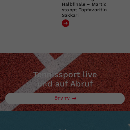
Halbfinale – Martic
stoppt Topfavoritin
Sakkari
Tennissport live
und auf Abruf
ÖTV TV