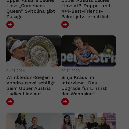
Upper Austria Ladies
Upper Austria Ladies
Linz: „Comeback-
Linz: VIP-Doppel und
Queen” Svitolina gibt
4+1-Best-Friends-
Zusage
Paket jetzt erhältlich
04.01.2024
20.12.2023
Wimbledon-Siegerin
Sinja Kraus im
Vondrousová schlägt
Interview: „Das
beim Upper Austria
Upgrade für Linz ist
Ladies Linz auf
der Wahnsinn“