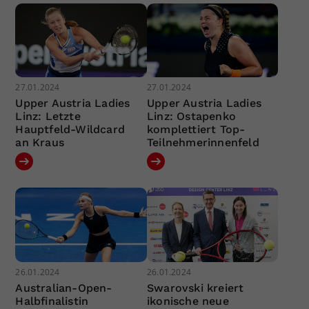
27.01.2024
27.01.2024
Upper Austria Ladies
Upper Austria Ladies
Linz: Letzte
Linz: Ostapenko
Hauptfeld-Wildcard
komplettiert Top-
an Kraus
Teilnehmerinnenfeld
26.01.2024
26.01.2024
Australian-Open-
Swarovski kreiert
Halbfinalistin
ikonische neue