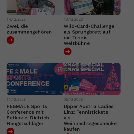
14.12.2023
13.12.2023
Zwei, die
Wild-Card-Challenge
zusammengehören
als Sprungbrett auf
die Tennis-
Weltbühne
11.12.2023
06.12.2023
FE&MALE Sports
Upper Austria Ladies
Conference mit
Linz: Tennistickets
Petkovic, Dietrich,
als
Hengstschläger
Weihnachtsgeschenke
kaufen