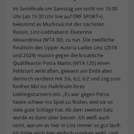
Im Semifinale am Samstag um nicht vor 15:00
Uhr (ab 15:30 Uhr live auf ORF SPORT+)
bekommt es Muchová mit der nächsten
Russin, Linz-Liebhaberin Ekaterina
Alexandrova (WTA 30), zu tun. Die zweifache
Finalistin des Upper Austria Ladies Linz (2018
und 2024) musste gegen die kroatische
Qualifikantin Petra Martic (WTA 125) einen
Fehlstart verkraften, gewann am Ende aber
dennoch verdient mit 3:6, 6:2, 6:2 und zog zum
fünften Mal ins Halbfinale ihres
Lieblingsturniers ein. „Es war gegen Petra
heute schwer ins Spiel zu finden, weil sie so
viele gute Schläge hat. Ab dem zweiten Satz
wurde es dann aber besser. Ich weiß auch
nicht, warum es hier in Linz immer so gut läuft.
Ich fühle mich hier einfach rundum wohl, und