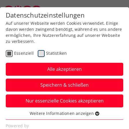
Zurück zur Newsübersicht
Datenschutzeinstellungen
Niederösterreichischer Tennisverband
Auf unserer Webseite werden Cookies verwendet. Einige
davon werden zwingend benötigt, während es uns andere
ermöglichen, Ihre Nutzererfahrung auf unserer Webseite
zu verbessern.
WTA
Turniere
Essenziell
Statistiken
Upper Austria Ladies
Linz: Muchová fliegt
Alle akzeptieren
weiter durch den Raster
Speichern & schließen
Die French-Open-Finalistin 2023 steht
Nur essenzielle Cookies akzeptieren
beim WTA-500-Turnier in Oberösterreich
unter den letzten Vier.
Weitere Informationen anzeigen
Essenziell
Verfasst von: Presseaussendung / Redaktion, 31.01.2025
Essenzielle Cookies werden für grundlegende
Powered by