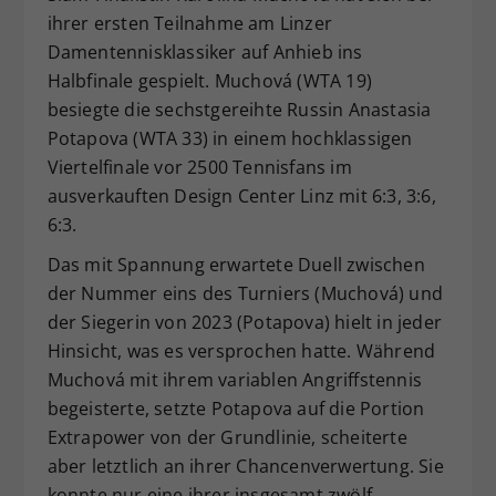
ihrer ersten Teilnahme am Linzer
Dieser Wert speichert Ihre Consent-
Damentennisklassiker auf Anhieb ins
Einstellungen. Unter anderem eine
zufällig generierte ID, für die
Halbfinale gespielt. Muchová (WTA 19)
Zweck
historische Speicherung Ihrer
besiegte die sechstgereihte Russin Anastasia
vorgenommen Einstellungen, falls der
Potapova (WTA 33) in einem hochklassigen
Webseiten-Betreiber dies eingestellt
Viertelfinale vor 2500 Tennisfans im
hat.
ausverkauften Design Center Linz mit 6:3, 3:6,
6:3.
Das mit Spannung erwartete Duell zwischen
der Nummer eins des Turniers (Muchová) und
der Siegerin von 2023 (Potapova) hielt in jeder
Hinsicht, was es versprochen hatte. Während
Muchová mit ihrem variablen Angriffstennis
begeisterte, setzte Potapova auf die Portion
Extrapower von der Grundlinie, scheiterte
aber letztlich an ihrer Chancenverwertung. Sie
konnte nur eine ihrer insgesamt zwölf