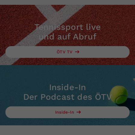
Tennissport live
und auf Abruf
ÖTV TV
Inside-In
Der Podcast des ÖTV
Inside-In