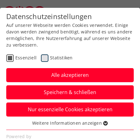
Zurück zur Newsübersicht
Datenschutzeinstellungen
Niederösterreichischer Tennisverband
Auf unserer Webseite werden Cookies verwendet. Einige
davon werden zwingend benötigt, während es uns andere
ermöglichen, Ihre Nutzererfahrung auf unserer Webseite
zu verbessern.
WTA
Turniere
Essenziell
Statistiken
Upper Austria Ladies Linz
2026: Osterpremiere auf
Alle akzeptieren
Sand
Speichern & schließen
Das WTA-500-Heimturnier findet nächstes
Nur essenzielle Cookies akzeptieren
Jahr erst vom 5. bis 12. April und auf
einem neuen Belag statt.
Weitere Informationen anzeigen
Essenziell
Verfasst von: Presseaussendung / Redaktion, 25.08.2025
Essenzielle Cookies werden für grundlegende
Powered by