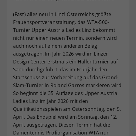
Dieser Wert speichert Ihre Consent-
(Fast) alles neu in Linz! Österreichs größte
Einstellungen. Unter anderem eine
zufällig generierte ID, für die
Frauensportveranstaltung, das WTA-500-
Zweck
historische Speicherung Ihrer
Turnier Upper Austria Ladies Linz bekommt
vorgenommen Einstellungen, falls der
nicht nur einen neuen Termin, sondern wird
Webseiten-Betreiber dies eingestellt
auch noch auf einem anderen Belag
hat.
ausgetragen. Im Jahr 2026 wird im Linzer
Design Center erstmals ein Hallenturnier auf
Sand durchgeführt, das im Frühjahr den
Startschuss zur Vorbereitung auf das Grand-
Slam-Turnier in Roland Garros markieren wird.
So beginnt die 35. Auflage des Upper Austria
Ladies Linz im Jahr 2026 mit den
Qualifikationsspielen am Ostersonntag, den 5.
April. Das Endspiel wird am Sonntag, den 12.
April, ausgetragen. Diesen Termin hat die
Damentennis-Profiorganisation WTA nun