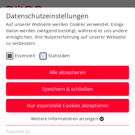
Zurück zur Newsübersicht
Datenschutzeinstellungen
Niederösterreichischer Tennisverband
Auf unserer Webseite werden Cookies verwendet. Einige
davon werden zwingend benötigt, während es uns andere
ermöglichen, Ihre Nutzererfahrung auf unserer Webseite
zu verbessern.
WTA
Ausbildung
Turniere
Essenziell
Statistiken
Verbands-Info
Alle akzeptieren
Die 3. FE&MALE Sports
Speichern & schließen
Conference setzt auf
Frauen- & Männerpower
Nur essenzielle Cookies akzeptieren
Kollaborationen, Perspektiven und
Weitere Informationen anzeigen
Essenziell
Visionen stehen bei „Advantage Ladies“
Essenzielle Cookies werden für grundlegende
Powered by
2025 in Linz im Vordergrund.