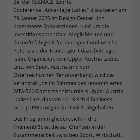
Bei der FE&MALE Sports
Dieser Wert speichert Ihre Consent-
Conference „Advantage Ladies“ diskutieren am
Einstellungen. Unter anderem eine
29. Jänner 2025 im Design Center Linz
zufällig generierte ID, für die
prominente Speaker:innen rund um die
Zweck
historische Speicherung Ihrer
Investitionspotenziale, Möglichkeiten und
vorgenommen Einstellungen, falls der
Webseiten-Betreiber dies eingestellt
Zukunftsfähigkeit für den Sport und welche
hat.
Potenziale der Frauensport dazu beitragen
kann. Organisiert vom Upper Austria Ladies
Linz, von Sport Austria und vom
Österreichischen Tennisverband, wird die
Veranstaltung im Rahmen des renommierten
WTA-500-Damentennisturniers Upper Austria
Ladies Linz, das von der Reichel Business
Group (RBG) organisiert wird, abgehalten.
Das Programm gliedert sich in drei
Themenblöcke, die auf Chancen in der
Zusammenarbeit zwischen Sport, Wirtschaft,