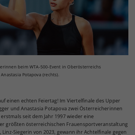
Zweck
generierte ID, für die historische Speicherung
Ihrer vorgenommen Einstellungen, falls der
Webseiten-Betreiber dies eingestellt hat.
nerinnen beim WTA-500-Event in Oberösterreichs
 Anastasia Potapova (rechts).
uf einen echten Feiertag! Im Viertelfinale des Upper
 Tagger und Anastasia Potapova zwei Österreicherinnen
erstmals seit dem Jahr 1997 wieder eine
der größten österreichischen Frauensportveranstaltung
 Linz-Siegerin von 2023, gewann ihr Achtelfinale gegen