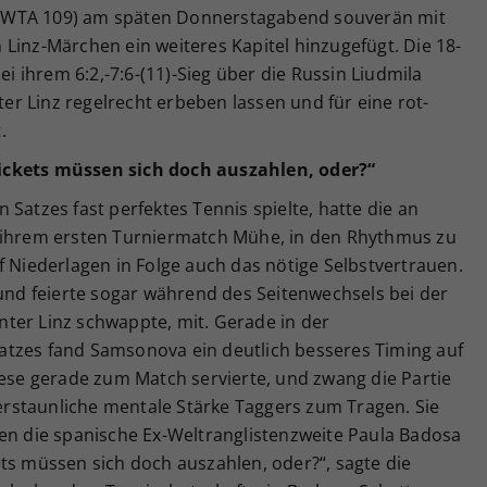
(WTA 109) am späten Donnerstagabend souverän mit
em Linz-Märchen ein weiteres Kapitel hinzugefügt. Die 18-
ei ihrem 6:2,-7:6-(11)-Sieg über die Russin Liudmila
r Linz regelrecht erbeben lassen und für eine rot-
.
ickets müssen sich doch auszahlen, oder?“
Satzes fast perfektes Tennis spielte, hatte die an
n ihrem ersten Turniermatch Mühe, in den Rhythmus zu
f Niederlagen in Folge auch das nötige Selbstvertrauen.
 und feierte sogar während des Seitenwechsels bei der
Center Linz schwappte, mit. Gerade in der
atzes fand Samsonova ein deutlich besseres Timing auf
iese gerade zum Match servierte, und zwang die Partie
e erstaunliche mentale Stärke Taggers zum Tragen. Sie
gen die spanische Ex-Weltranglistenzweite Paula Badosa
ts müssen sich doch auszahlen, oder?“, sagte die