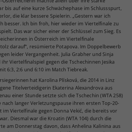
Österreicherin machte allein über ihre starke
r bis auf eine kurze Schwächephase im Schlussspurt,
rlor, die klar bessere Spielerin. „Gestern war ich
 besser. Ich bin froh, hier wieder im Viertelfinale zu
spielt. Das war sicher einer der Schlüssel zum Sieg. Es
reicherinnen in Österreich im Viertelfinale
 stolz darauf“, resümierte Potapova. Im Doppelbewerb
gegen leider Vergangenheit. Julia Grabher und Sinja
r Viertelfinalspiel gegen die Tschechinnen Jesika
t 6:3, 2:6 und 6:10 im Match Tiebreak.
siegerinnen hat Karolina Plísková, die 2014 in Linz
gene Titelverteidigerin Ekaterina Alexandrova aus
enau einer Stunde setzte sich die Tschechin (WTA 258)
rte nach langer Verletzungspause ihren ersten Top-20-
t im Viertelfinale gegen Donna Vekić, die bereits vor
war. Diesmal war die Kroatin (WTA 104) durch die
erte am Donnerstag davon, dass Anhelina Kalinina aus