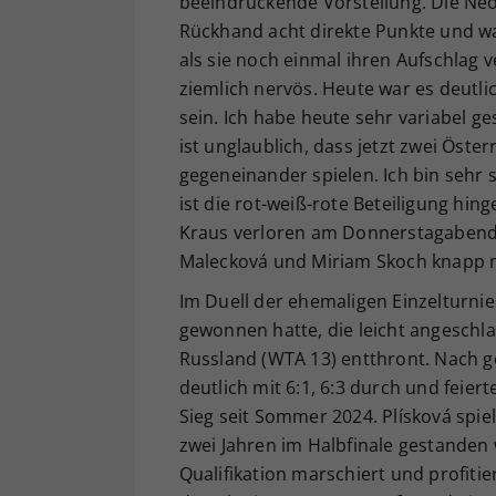
beeindruckende Vorstellung. Die Neo-
Rückhand acht direkte Punkte und wa
als sie noch einmal ihren Aufschlag ve
ziemlich nervös. Heute war es deutlich
sein. Ich habe heute sehr variabel ge
ist unglaublich, dass jetzt zwei Öster
gegeneinander spielen. Ich bin sehr
ist die rot-weiß-rote Beteiligung hin
Kraus verloren am Donnerstagabend ih
Malecková und Miriam Skoch knapp mi
Im Duell der ehemaligen Einzelturnier
gewonnen hatte, die leicht angeschla
Russland (WTA 13) entthront. Nach g
deutlich mit 6:1, 6:3 durch und feie
Sieg seit Sommer 2024. Plísková spiel
zwei Jahren im Halbfinale gestanden 
Qualifikation marschiert und profiti