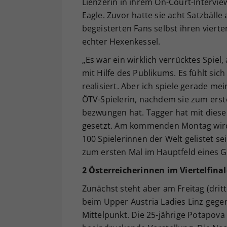
Lienzerin in ihrem On-Court-Intervie
Eagle. Zuvor hatte sie acht Satzbäll
begeisterten Fans selbst ihren viert
echter Hexenkessel.
„Es war ein wirklich verrücktes Spiel
mit Hilfe des Publikums. Es fühlt sic
realisiert. Aber ich spiele gerade me
ÖTV-Spielerin, nachdem sie zum erste
bezwungen hat. Tagger hat mit diese
gesetzt. Am kommenden Montag wird s
100 Spielerinnen der Welt gelistet s
zum ersten Mal im Hauptfeld eines G
2 Österreicherinnen im Viertelfinal
Zunächst steht aber am Freitag (dritte
beim Upper Austria Ladies Linz gege
Mittelpunkt. Die 25-jährige Potapova