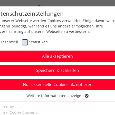
ÖTV
Landesverbände
News
tenschutzeinstellungen
 unserer Webseite werden Cookies verwendet. Einige davon wer
Ausbildung
Services
Über uns
Kreise
ngend benötigt, während es uns andere ermöglichen, Ihre
zererfahrung auf unserer Webseite zu verbessern.
Essenziell
Statistiken
Alle akzeptieren
Speichern & schließen
Nur essenzielle Cookies akzeptieren
adies Linz:
Weitere Informationen anzeigen
ssenziell
agger gegen Potapova
senzielle Cookies werden für grundlegende Funktionen der
ered by
bseite benötigt. Dadurch ist gewährleistet, dass die Webseite
linski Cookie Consent