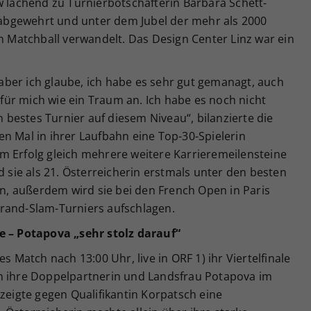
w lachend zu Turnierbotschafterin Barbara Schett-
e abgewehrt und unter dem Jubel der mehr als 2000
en Matchball verwandelt. Das Design Center Linz war ein
, aber ich glaube, ich habe es sehr gut gemanagt, auch
h für mich wie ein Traum an. Ich habe es noch nicht
in bestes Turnier auf diesem Niveau“, bilanzierte die
n Mal in ihrer Laufbahn eine Top-30-Spielerin
m Erfolg gleich mehrere weitere Karrieremeilensteine
ie als 21. Österreicherin erstmals unter den besten
ein, außerdem wird sie bei den French Open in Paris
rand-Slam-Turniers aufschlagen.
e – Potapova „sehr stolz darauf“
s Match nach 13:00 Uhr, live in ORF 1) ihr Viertelfinale
n ihre Doppelpartnerin und Landsfrau Potapova im
 zeigte gegen Qualifikantin Korpatsch eine