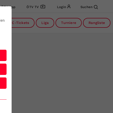
ÖTV App
ÖTV TV
Login
Suchen
den
DC-Tickets
Liga
Turniere
Rangliste