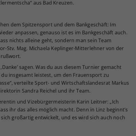
ttlermentscha“ aus Bad Kreuzen.
schen dem Spitzensport und dem Bankgeschäft: Im
ieder anpassen, genauso ist es im Bankgeschäft auch.
dass nichts alleine geht, sondern man sein Team
tor-Stv. Mag. Michaela Keplinger-Mitterlehner von der
Grußwort.
‚Danke’ sagen. Was du aus diesem Turnier gemacht
as du insgesamt leistest, um den Frauensport zu
asse“, verteilte Sport- und Wirtschaftslandesrat Markus
irektorin Sandra Reichel und ihr Team.
erentin
und
Vizebürgermeisterin Karin Leitner: „Ich
s ihr das alles möglich macht. Denn in Linz beginnt’s
t sich großartig entwickelt, und es wird sich auch noch