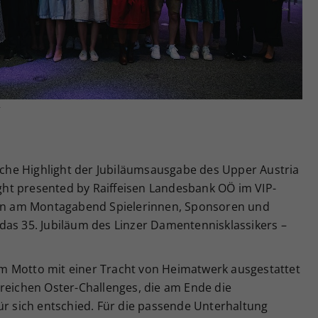
Zweck
generierte ID, für die historische Speicherung
Ihrer vorgenommen Einstellungen, falls der
Webseiten-Betreiber dies eingestellt hat.
r
liche Highlight der Jubiläumsausgabe des Upper Austria
Night presented by Raiffeisen Landesbank OÖ im VIP-
rten am Montagabend Spielerinnen, Sponsoren und
das 35. Jubiläum des Linzer Damentennisklassikers –
m Motto mit einer Tracht von Heimatwerk ausgestattet
reichen Oster-Challenges, die am Ende die
ür sich entschied. Für die passende Unterhaltung