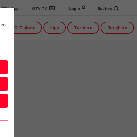
ÖTV App
ÖTV TV
Login
Suchen
den
DC-Tickets
Liga
Turniere
Rangliste