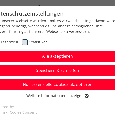
ÖTV
Landesverbände
News
tenschutzeinstellungen
 unserer Webseite werden Cookies verwendet. Einige davon wer
Ausbildung
Services
Über uns
Kreise
ngend benötigt, während es uns andere ermöglichen, Ihre
zererfahrung auf unserer Webseite zu verbessern.
Essenziell
Statistiken
Alle akzeptieren
Speichern & schließen
Verbands-Info
Nur essenzielle Cookies akzeptieren
E Sports Conference
Weitere Informationen anzeigen
ssenziell
uen- & Männerpower
senzielle Cookies werden für grundlegende Funktionen der
ered by
bseite benötigt. Dadurch ist gewährleistet, dass die Webseite
linski Cookie Consent