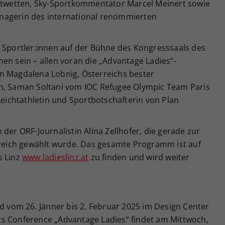
ortwetten, Sky-Sportkommentator Marcel Meinert sowie
nagerin des international renommierten
e Sportler:innen auf der Bühne des Kongresssaals des
en sein – allen voran die „Advantage Ladies“-
n Magdalena Lobnig, Österreichs bester
nn, Saman Soltani vom IOC Refugee Olympic Team Paris
 Leichtathletin und Sportbotschafterin von Plan
der ORF-Journalistin Alina Zellhofer, die gerade zur
erreich gewählt wurde. Das gesamte Programm ist auf
s Linz
www.ladieslinz.at
zu finden und wird weiter
rd vom 26. Jänner bis 2. Februar 2025 im Design Center
s Conference „Advantage Ladies“ findet am Mittwoch,