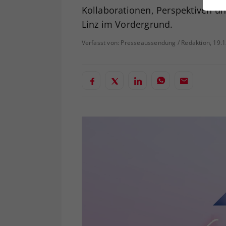
ei
Kollaborationen, Perspektiven un
Linz im Vordergrund.
Verfasst von: Presseaussendung / Redaktion, 19.
S