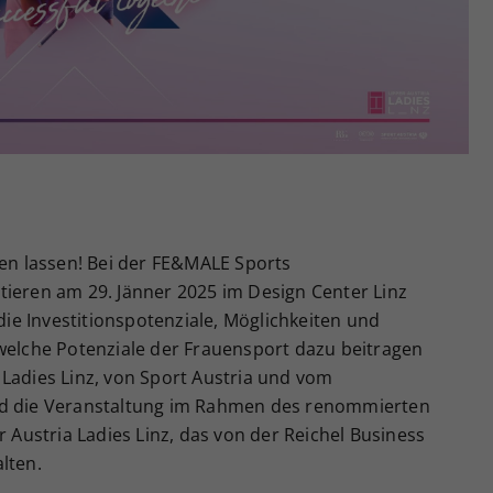
Zweck
generierte ID, für die historische Speicherung
Ihrer vorgenommen Einstellungen, falls der
Webseiten-Betreiber dies eingestellt hat.
hen lassen! Bei der FE&MALE Sports
tieren am 29. Jänner 2025 im Design Center Linz
e Investitionspotenziale, Möglichkeiten und
 welche Potenziale der Frauensport dazu beitragen
 Ladies Linz, von Sport Austria und vom
rd die Veranstaltung im Rahmen des renommierten
ustria Ladies Linz, das von der Reichel Business
lten.