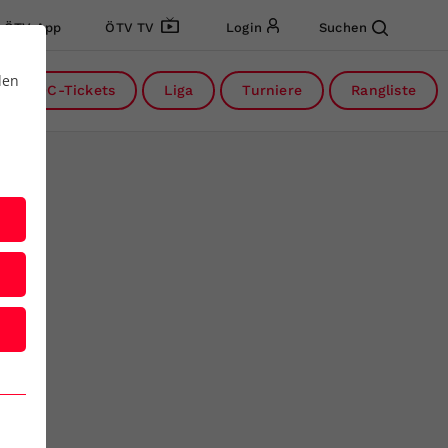
ÖTV App
ÖTV TV
Login
Suchen
den
DC-Tickets
Liga
Turniere
Rangliste