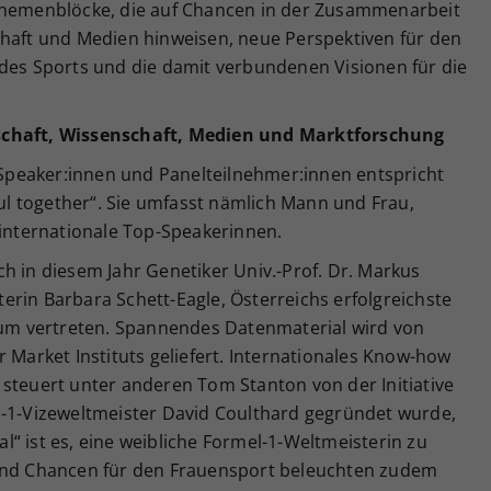
 Themenblöcke, die auf Chancen in der Zusammenarbeit
chaft und Medien hinweisen, neue Perspektiven für den
 des Sports und die damit verbundenen Visionen für die
chaft,
Wissenschaft, Medien und Marktforschung
peaker:innen und Panelteilnehmer:innen entspricht
l together“. Sie umfasst nämlich Mann und Frau,
 internationale Top-Speakerinnen.
h in diesem Jahr Genetiker Univ.-Prof. Dr. Markus
rin Barbara Schett-Eagle, Österreichs erfolgreichste
dium vertreten. Spannendes Datenmaterial wird von
r Market Instituts geliefert. Internationales Know-how
 steuert unter anderen Tom Stanton von der Initiative
l-1-Vizeweltmeister David Coulthard gegründet wurde,
ual“ ist es, eine weibliche Formel-1-Weltmeisterin zu
 und Chancen für den Frauensport beleuchten zudem