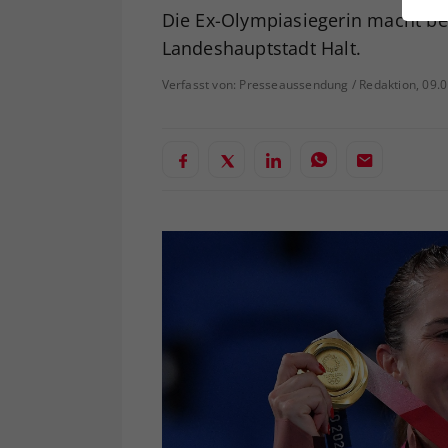
ei
Die Ex-Olympiasiegerin macht be
Landeshauptstadt Halt.
Verfasst von: Presseaussendung / Redaktion, 09.
S