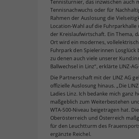
Tennisturnier, das inzwischen auch 
Tennisnachwuchs oder für Nachhaltigke
Rahmen der Auslosung die Vielseitigk
Location-Wahl auf die Fuhrparkhalle 
der Kreislaufwirtschaft. Ein Thema, d
Ort wird ein modernes, vollelektrisc
Fuhrpark den Spielerinnen Losglück 
zu denen auch viele unserer Kund:in
Ballwechsel in Linz“, erklärte LINZ-A
Die Partnerschaft mit der LINZ AG g
offizielle Auslosung hinaus. „Die LIN
Ladies Linz. Ich bedanke mich ganz h
maßgeblich zum Weiterbestehen und 
WTA-500-Niveau beigetragen hat. Die 
Oberösterreich und Österreich maßg
für den Leuchtturm des Frauensports,
ergänzte Reichel.