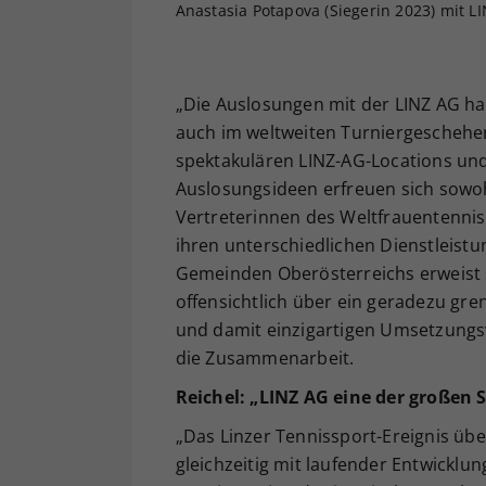
Anastasia Potapova (Siegerin 2023) mit L
„Die Auslosungen mit der LINZ AG ha
auch im weltweiten Turniergeschehen
spektakulären LINZ-AG-Locations un
Auslosungsideen erfreuen sich sowohl 
Vertreterinnen des Weltfrauentennis
ihren unterschiedlichen Dienstleist
Gemeinden Oberösterreichs erweist si
offensichtlich über ein geradezu gr
und damit einzigartigen Umsetzungsva
die Zusammenarbeit.
Reichel: „LINZ AG
eine der gro
ßen S
„Das Linzer Tennissport-Ereignis üb
gleichzeitig mit laufender Entwicklun