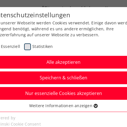
ÖTV
Landesverbände
News
tenschutzeinstellungen
 unserer Webseite werden Cookies verwendet. Einige davon wer
Ausbildung
Services
Über uns
Kreise
ngend benötigt, während es uns andere ermöglichen, Ihre
zererfahrung auf unserer Webseite zu verbessern.
Essenziell
Statistiken
Alle akzeptieren
Speichern & schließen
Nur essenzielle Cookies akzeptieren
hlägt beim Upper
Weitere Informationen anzeigen
ssenziell
Linz 2025 auf
senzielle Cookies werden für grundlegende Funktionen der
ered by
bseite benötigt. Dadurch ist gewährleistet, dass die Webseite
linski Cookie Consent