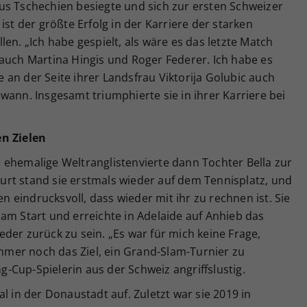
us Tschechien besiegte und sich zur ersten Schweizer
ist der größte Erfolg in der Karriere der starken
en. „Ich habe gespielt, als wäre es das letzte Match
 auch Martina Hingis und Roger Federer. Ich habe es
ie an der Seite ihrer Landsfrau Viktorija Golubic auch
wann. Insgesamt triumphierte sie in ihrer Karriere bei
n Zielen
 ehemalige Weltranglistenvierte dann Tochter Bella zur
rt stand sie erstmals wieder auf dem Tennisplatz, und
en eindrucksvoll, dass wieder mit ihr zu rechnen ist. Sie
am Start und erreichte in Adelaide auf Anhieb das
wieder zurück zu sein. „Es war für mich keine Frage,
mer noch das Ziel, ein Grand-Slam-Turnier zu
ng-Cup-Spielerin aus der Schweiz angriffslustig.
l in der Donaustadt auf. Zuletzt war sie 2019 in