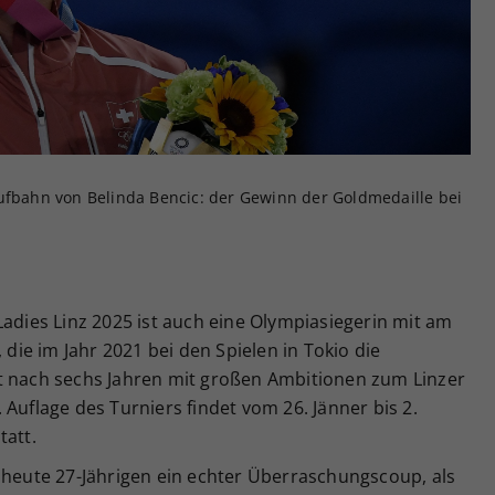
Zweck
generierte ID, für die historische Speicherung
Ihrer vorgenommen Einstellungen, falls der
Webseiten-Betreiber dies eingestellt hat.
aufbahn von Belinda Bencic: der Gewinn der Goldmedaille bei
Ladies Linz 2025 ist auch eine Olympiasiegerin mit am
 die im Jahr 2021 bei den Spielen in Tokio die
t nach sechs Jahren mit großen Ambitionen zum Linzer
Auflage des Turniers findet vom 26. Jänner bis 2.
tatt.
 heute 27-Jährigen ein echter Überraschungscoup, als