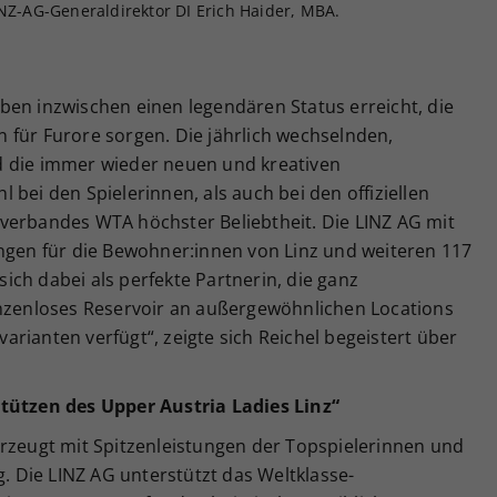
INZ-AG-Generaldirektor DI Erich Haider, MBA.
ben inzwischen einen legendären Status erreicht, die
 für Furore sorgen. Die jährlich wechselnden,
d die immer wieder neuen und kreativen
bei den Spielerinnen, als auch bei den offiziellen
verbandes WTA höchster Beliebtheit. Die LINZ AG mit
ungen für die Bewohner:innen von Linz und weiteren 117
ch dabei als perfekte Partnerin, die ganz
enzenloses Reservoir an außergewöhnlichen Locations
rianten verfügt“, zeigte sich Reichel begeistert über
t
ützen des Upper Austria Ladies Linz“
erzeugt mit Spitzenleistungen der Topspielerinnen und
g. Die LINZ AG unterstützt das Weltklasse-