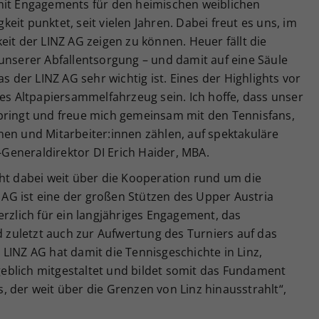
mit Engagements für den heimischen weiblichen
it punktet, seit vielen Jahren. Dabei freut es uns, im
eit der LINZ AG zeigen zu können. Heuer fällt die
unserer Abfallentsorgung – und damit auf eine Säule
as der LINZ AG sehr wichtig ist. Eines der Highlights vor
hes Altpapiersammelfahrzeug sein. Ich hoffe, dass unser
bringt und freue mich gemeinsam mit den Tennisfans,
nen und Mitarbeiter:innen zählen, auf spektakuläre
G-Generaldirektor DI Erich Haider, MBA.
eht dabei weit über die Kooperation rund um die
Z AG ist eine der großen Stützen des Upper Austria
erzlich für ein langjähriges Engagement, das
zuletzt auch zur Aufwertung des Turniers auf das
LINZ AG hat damit die Tennisgeschichte in Linz,
eblich mitgestaltet und bildet somit das Fundament
 der weit über die Grenzen von Linz hinausstrahlt“,