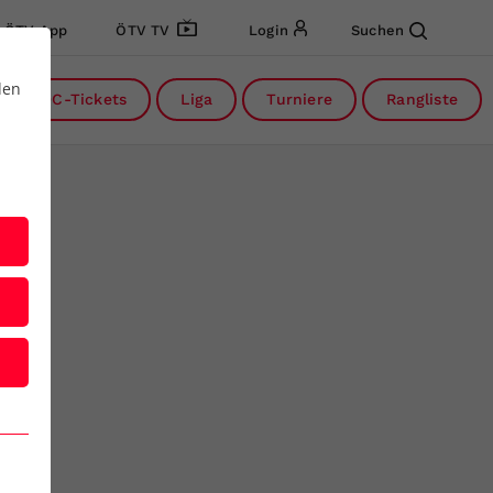
ÖTV App
ÖTV TV
Login
Suchen
den
DC-Tickets
Liga
Turniere
Rangliste