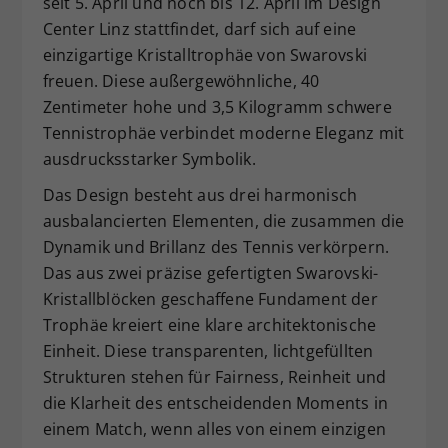
seit 5. April und noch bis 12. April im Design
Dieser Wert speichert Ihre Consent-
Center Linz stattfindet, darf sich auf eine
Einstellungen. Unter anderem eine
einzigartige Kristalltrophäe von Swarovski
zufällig generierte ID, für die
freuen. Diese außergewöhnliche, 40
Zweck
historische Speicherung Ihrer
Zentimeter hohe und 3,5 Kilogramm schwere
vorgenommen Einstellungen, falls der
Tennistrophäe verbindet moderne Eleganz mit
Webseiten-Betreiber dies eingestellt
hat.
ausdrucksstarker Symbolik.
Das Design besteht aus drei harmonisch
ausbalancierten Elementen, die zusammen die
Dynamik und Brillanz des Tennis verkörpern.
Das aus zwei präzise gefertigten Swarovski-
Kristallblöcken geschaffene Fundament der
Trophäe kreiert eine klare architektonische
Einheit. Diese transparenten, lichtgefüllten
Strukturen stehen für Fairness, Reinheit und
die Klarheit des entscheidenden Moments in
einem Match, wenn alles von einem einzigen