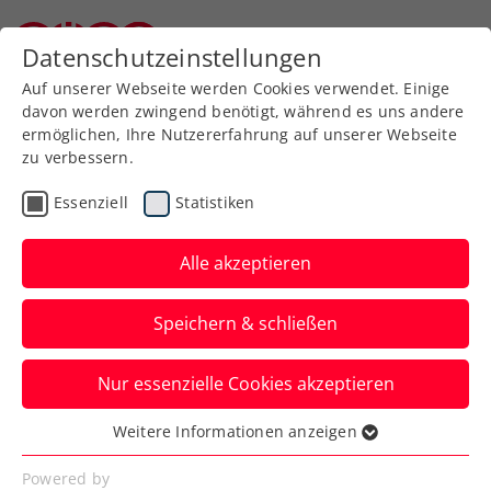
Zurück zur Newsübersicht
Datenschutzeinstellungen
Niederösterreichischer Tennisverband
Auf unserer Webseite werden Cookies verwendet. Einige
davon werden zwingend benötigt, während es uns andere
ermöglichen, Ihre Nutzererfahrung auf unserer Webseite
zu verbessern.
WTA
Turniere
Essenziell
Statistiken
Swarovski-
Siegerinnentrophäe
Alle akzeptieren
erstrahlt beim Upper
Speichern & schließen
Austria Ladies Linz
Nur essenzielle Cookies akzeptieren
40 Zentimeter hoch, 3,5 Kilogramm
schwer und feine Kristalle: Das ist der
Weitere Informationen anzeigen
Essenziell
Pokal für das WTA-Turnier 2026.
Essenzielle Cookies werden für grundlegende
Powered by