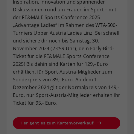
Inspiration, Innovation und spannender
Dieser Wert speichert Ihre Consent-
Diskussionen rund um Frauen im Sport – mit
Einstellungen. Unter anderem eine
der FE&MALE Sports Conference 2025
zufällig generierte ID, für die
„Advantage Ladies“ im Rahmen des WTA-500-
Zweck
historische Speicherung Ihrer
Turniers Upper Austria Ladies Linz. Sei schnell
vorgenommen Einstellungen, falls der
Webseiten-Betreiber dies eingestellt
und sichere dir noch bis Samstag, 30.
hat.
November 2024 (23:59 Uhr), dein Early-Bird-
Ticket für die FE&MALE Sports Conference
2025! Bis dahin sind Karten für 129,- Euro
erhältlich, für Sport-Austria-Mitglieder zum
Sonderpreis von 89,- Euro. Ab dem 1.
Dezember 2024 gilt der Normalpreis von 149,-
Euro, nur Sport-Austria-Mitglieder erhalten ihr
Ticket für 95,- Euro.
Hier geht es zum Kartenvorverkauf.