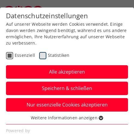
Zurück zur Newsübersicht
Datenschutzeinstellungen
Niederösterreichischer Tennisverband
Auf unserer Webseite werden Cookies verwendet. Einige
davon werden zwingend benötigt, während es uns andere
ermöglichen, Ihre Nutzererfahrung auf unserer Webseite
zu verbessern.
Ausbildung
Turniere
Verbands-Info
Essenziell
Statistiken
WTA
Alle akzeptieren
FE&MALE Sports
Speichern & schließen
Conference 2025: Jetzt
Early-Bird-Ticket sichern!
Nur essenzielle Cookies akzeptieren
Advantage Ladies: Noch bis inklusive 30.
Weitere Informationen anzeigen
Essenziell
November 2024 sind Karten zum
Essenzielle Cookies werden für grundlegende
Powered by
Sonderpreis erhältlich.