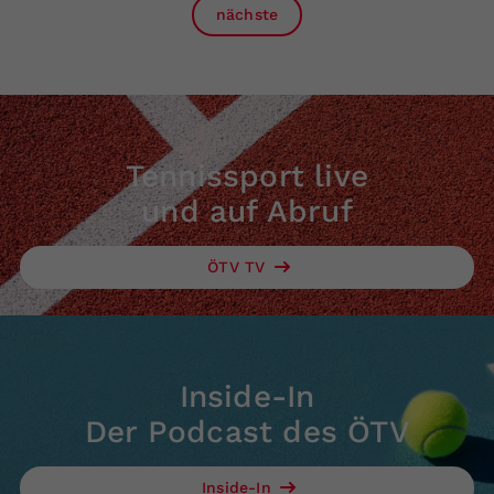
nächste
Tennissport live
und auf Abruf
ÖTV TV
Inside-In
Der Podcast des ÖTV
Inside-In