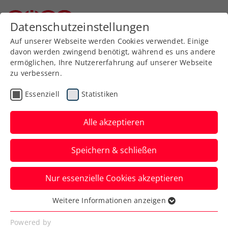
Datenschutzeinstellungen
Niederösterreichischer Tennisverband
Auf unserer Webseite werden Cookies verwendet. Einige
davon werden zwingend benötigt, während es uns andere
ermöglichen, Ihre Nutzererfahrung auf unserer Webseite
zu verbessern.
Aktuelle News
Essenziell
Statistiken
Alle akzeptieren
Speichern & schließen
Nur essenzielle Cookies akzeptieren
Weitere Informationen anzeigen
Essenziell
News filtern
Essenzielle Cookies werden für grundlegende
Powered by