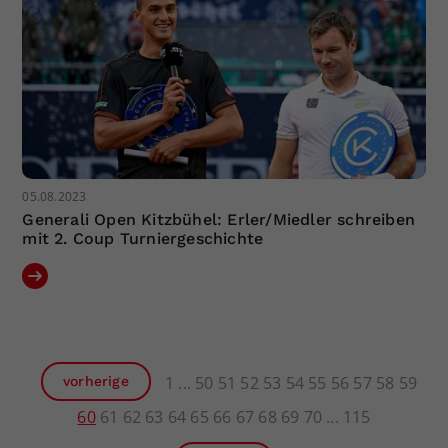
05.08.2023
Generali Open Kitzbühel: Erler/Miedler schreiben
mit 2. Coup Turniergeschichte
1
50
51
52
53
54
55
56
57
58
59
vorherige
60
61
62
63
64
65
66
67
68
69
70
115