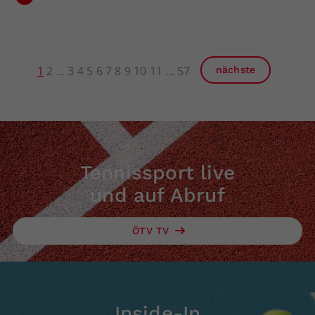
1
2
3
4
5
6
7
8
9
10
11
57
nächste
Tennissport live
und auf Abruf
ÖTV TV
Inside-In