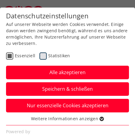
Datenschutzeinstellungen
Niederösterreichischer Tennisverband
Auf unserer Webseite werden Cookies verwendet. Einige
davon werden zwingend benötigt, während es uns andere
ermöglichen, Ihre Nutzererfahrung auf unserer Webseite
zu verbessern.
Aktuelle News
Essenziell
Statistiken
Alle akzeptieren
Speichern & schließen
Nur essenzielle Cookies akzeptieren
Weitere Informationen anzeigen
Essenziell
News filtern
Essenzielle Cookies werden für grundlegende
Powered by