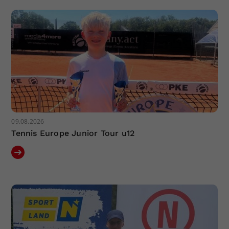
Dieser Wert speichert Ihre Consent-
Einstellungen. Unter anderem eine
zufällig generierte ID, für die
Zweck
historische Speicherung Ihrer
vorgenommen Einstellungen, falls der
Webseiten-Betreiber dies eingestellt
hat.
09.08.2026
Tennis Europe Junior Tour u12