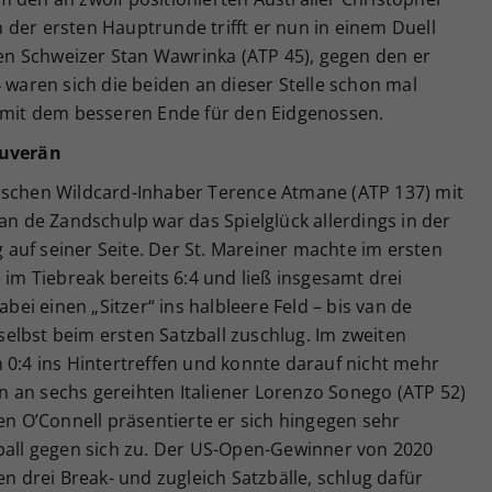
In der ersten Hauptrunde trifft er nun in einem Duell
n Schweizer Stan Wawrinka (ATP 45), gegen den er
4 waren sich die beiden an dieser Stelle schon mal
) mit dem besseren Ende für den Eidgenossen.
ouverän
ischen Wildcard-Inhaber Terence Atmane (ATP 137) mit
van de Zandschulp war das Spielglück allerdings in der
auf seiner Seite. Der St. Mareiner machte im ersten
 im Tiebreak bereits 6:4 und ließ insgesamt drei
abei einen „Sitzer“ ins halbleere Feld – bis van de
elbst beim ersten Satzball zuschlug. Im zweiten
 0:4 ins Hintertreffen und konnte darauf nicht mehr
 an sechs gereihten Italiener Lorenzo Sonego (ATP 52)
gen O’Connell präsentierte er sich hingegen sehr
kball gegen sich zu. Der US-Open-Gewinner von 2020
en drei Break- und zugleich Satzbälle, schlug dafür