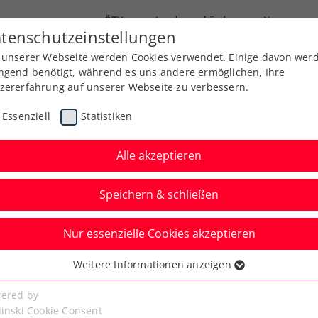
ÖTV
Landesverbände
News
tenschutzeinstellungen
 unserer Webseite werden Cookies verwendet. Einige davon wer
Ausbildung
Services
Über uns
Kreise
ngend benötigt, während es uns andere ermöglichen, Ihre
zererfahrung auf unserer Webseite zu verbessern.
Essenziell
Statistiken
Alle akzeptieren
Speichern & schließen
Nur essenzielle Cookies akzeptieren
y: Thiem im Hauptfeld,
Weitere Informationen anzeigen
ssenziell
ücklicher Niederlage
senzielle Cookies werden für grundlegende Funktionen der
ered by
bseite benötigt. Dadurch ist gewährleistet, dass die Webseite
linski Cookie Consent