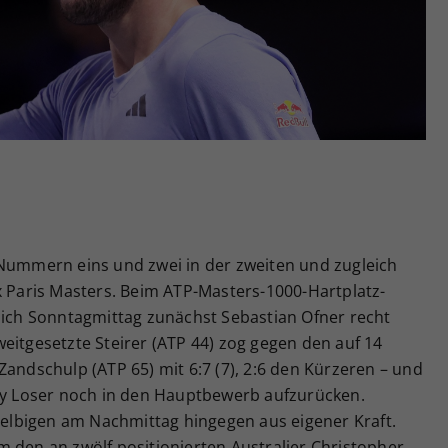
Zweck
generierte ID, für die historische Speicherung
Ihrer vorgenommen Einstellungen, falls der
Webseiten-Betreiber dies eingestellt hat.
 Nummern eins und zwei in der zweiten und zugleich
x Paris Masters. Beim ATP-Masters-1000-Hartplatz-
 sich Sonntagmittag zunächst Sebastian Ofner recht
eitgesetzte Steirer (ATP 44) zog gegen den auf 14
Zandschulp (ATP 65) mit 6:7 (7), 2:6 den Kürzeren – und
cky Loser noch in den Hauptbewerb aufzurücken.
 selbigen am Nachmittag hingegen aus eigener Kraft.
 den an zwölf positionierten Australier Christopher