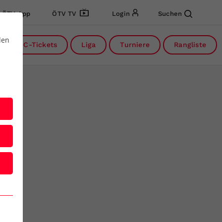
ÖTV App
ÖTV TV
Login
Suchen
den
DC-Tickets
Liga
Turniere
Rangliste