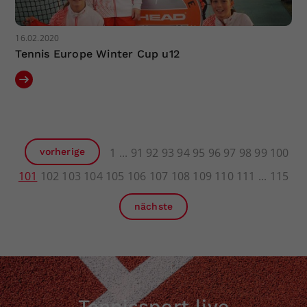
16.02.2020
Tennis Europe Winter Cup u12
1
91
92
93
94
95
96
97
98
99
100
vorherige
101
102
103
104
105
106
107
108
109
110
111
115
nächste
Tennissport live