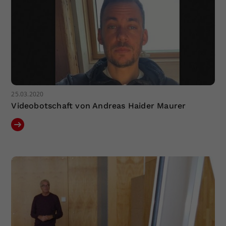
Dieser Wert speichert Ihre Consent-
Einstellungen. Unter anderem eine
zufällig generierte ID, für die
Zweck
historische Speicherung Ihrer
vorgenommen Einstellungen, falls der
Webseiten-Betreiber dies eingestellt
hat.
25.03.2020
Videobotschaft von Andreas Haider Maurer