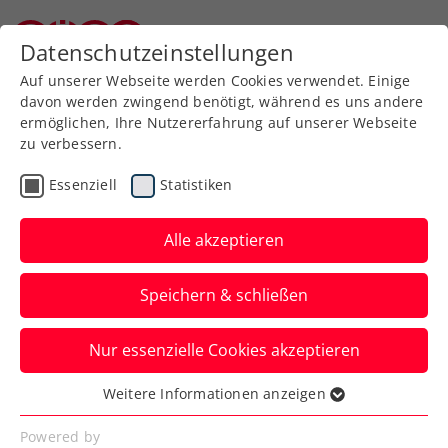
Datenschutzeinstellungen
Niederösterreichischer Tennisverband
Auf unserer Webseite werden Cookies verwendet. Einige
davon werden zwingend benötigt, während es uns andere
ermöglichen, Ihre Nutzererfahrung auf unserer Webseite
zu verbessern.
Aktuelle News
Essenziell
Statistiken
Alle akzeptieren
Speichern & schließen
Nur essenzielle Cookies akzeptieren
Weitere Informationen anzeigen
Essenziell
News filtern
Essenzielle Cookies werden für grundlegende
Powered by