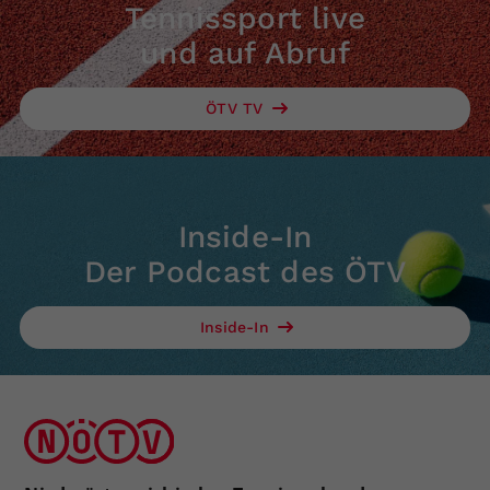
Tennissport live
und auf Abruf
ÖTV TV
Inside-In
Der Podcast des ÖTV
Inside-In