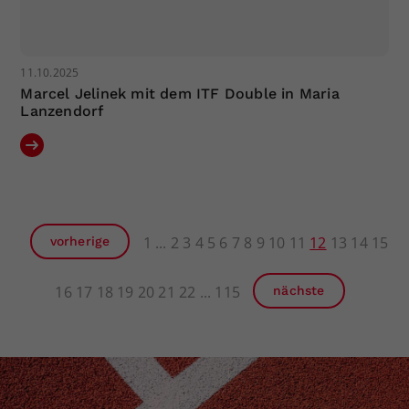
11.10.2025
Marcel Jelinek mit dem ITF Double in Maria
Lanzendorf
1
2
3
4
5
6
7
8
9
10
11
12
13
14
15
vorherige
16
17
18
19
20
21
22
115
nächste