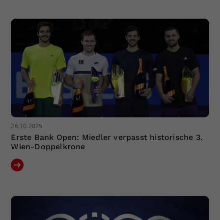
Dieser Wert speichert Ihre Consent-
Einstellungen. Unter anderem eine
zufällig generierte ID, für die
Zweck
historische Speicherung Ihrer
vorgenommen Einstellungen, falls der
Webseiten-Betreiber dies eingestellt
hat.
26.10.2025
Erste Bank Open: Miedler verpasst historische 3.
Wien-Doppelkrone