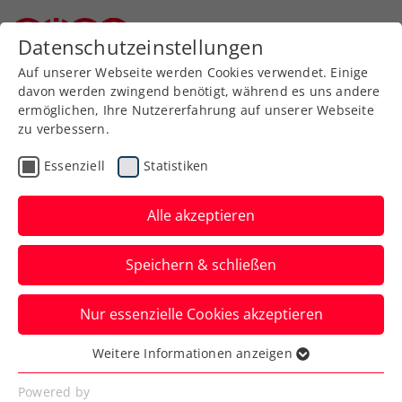
Datenschutzeinstellungen
Niederösterreichischer Tennisverband
Auf unserer Webseite werden Cookies verwendet. Einige
davon werden zwingend benötigt, während es uns andere
ermöglichen, Ihre Nutzererfahrung auf unserer Webseite
zu verbessern.
Aktuelle News
Essenziell
Statistiken
Alle akzeptieren
Speichern & schließen
Nur essenzielle Cookies akzeptieren
Weitere Informationen anzeigen
Essenziell
News filtern
Essenzielle Cookies werden für grundlegende
Powered by