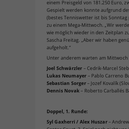
einem Preisgeld von 181.250 Euro, zw
Gespielt werden konnte aufgrund de
(bestes Tenniswetter ist bis Sonnta
zu einem Mega-Mittwoch. „Wir werden 
wie möglich wieder in den Zeitplan 
Sascha Freitag. „Aber wir haben gen
aufgeholt.“
Unter anderem warten am Mittwoch f
Joel Schwärzler
– Cedrik-Marcel Steb
Lukas Neumayer
– Pablo Carreno Bu
Sebastian Sorger
– Jozef Kovalík (Slo
Dennis Novak
– Roberto Carballés Ba
Doppel, 1. Runde:
Syl Gaxherri / Alex Huszar
– Andrew 