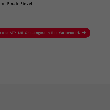
Uhr:
Finale Einzel
e des ATP-125-Challengers in Bad Waltersdorf.