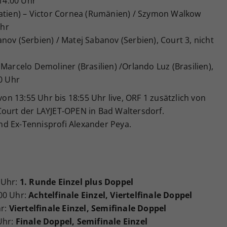
 14:00 Uhr
oatien) – Victor Cornea (Rumänien) / Szymon Walkow
Uhr
nov (Serbien) / Matej Sabanov (Serbien), Court 3, nicht
Marcelo Demoliner (Brasilien) /Orlando Luz (Brasilien),
30 Uhr
n 13:55 Uhr bis 18:55 Uhr live, ORF 1 zusätzlich von
Court der LAYJET-OPEN in Bad Waltersdorf.
d Ex-Tennisprofi Alexander Peya.
 Uhr:
1. Runde Einzel plus Doppel
00 Uhr:
Achtelfinale Einzel, Viertelfinale Doppel
hr:
Viertelfinale Einzel, Semifinale Doppel
Uhr:
Finale Doppel, Semifinale Einzel