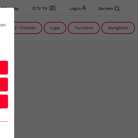
ÖTV App
ÖTV TV
Login
Suchen
den
DC-Tickets
Liga
Turniere
Rangliste