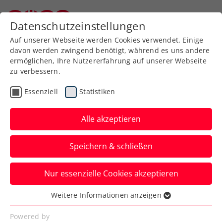
Zurück zur Newsübersicht
Datenschutzeinstellungen
Niederösterreichischer Tennisverband
Auf unserer Webseite werden Cookies verwendet. Einige
davon werden zwingend benötigt, während es uns andere
ermöglichen, Ihre Nutzererfahrung auf unserer Webseite
zu verbessern.
ATP
Turniere
Essenziell
Statistiken
LAYJET-OPEN: ÖTV-Trio
Schwärzler, Sorger und
Alle akzeptieren
Kopp out
Speichern & schließen
Speziell die letzteren Zwei verkaufen sich
Nur essenzielle Cookies akzeptieren
dabei beim ATP-Challenger in Bad
Waltersdorf aber teuer.
Weitere Informationen anzeigen
Essenziell
Verfasst von: Presseaussendung / Redaktion, 18.09.2025
Essenzielle Cookies werden für grundlegende
Powered by