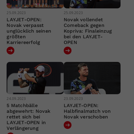
25.09.2023
25.09.2023
LAYJET-OPEN:
Novak vollendet
Novak verpasst
Comeback gegen
unglücklich seinen
Kopriva: Finaleinzug
größten
bei den LAYJET-
Karriereerfolg
OPEN
24.09.2023
23.09.2023
5 Matchbälle
LAYJET-OPEN:
abgewehrt: Novak
Halbfinalmatch von
rettet sich bei
Novak verschoben
LAYJET-OPEN in
Verlängerung