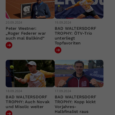
20.09.2024
19.09.2024
Peter Westner:
BAD WALTERSDORF
„Roger Federer war
TROPHY: ÖTV-Trio
auch mal Ballkind“
unterliegt
Topfavoriten
18.09.2024
17.09.2024
BAD WALTERSDORF
BAD WALTERSDORF
TROPHY: Auch Novak
TROPHY: Kopp kickt
und Misolic weiter
Vorjahres-
Halbfinalist raus