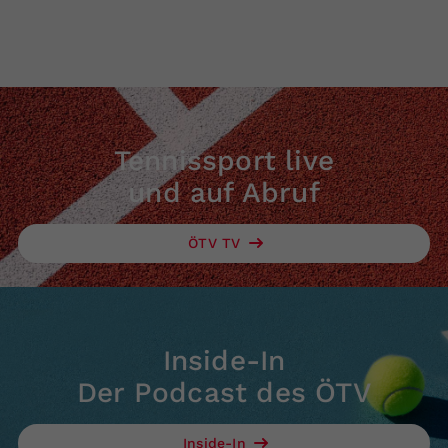
Tennissport live
und auf Abruf
ÖTV TV
Inside-In
Der Podcast des ÖTV
Inside-In