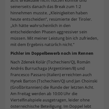
acht Breakbälle nicht nützen konnte und
seinerseits danach das Break zum 1:2
hinnehmen musste. „Kleinigkeiten haben
heute entscheiden“, resümierte der Tiroler.
„Ich hätte wahrscheinlich in den
entscheidenden Phasen aggressiver sein
müssen. Mit meiner Leistung bin ich zufrieden,
mit dem Ergebnis natürlich nicht.“
Pichler im Doppelbewerb noch im Rennen
Nach Zdenek Kolár (Tschechien/Q), Román
Andrés Burruchaga (Argentinien/8) und
Francesco Passaro (Italien) erreichten auch
Hynek Barton (Tschechien/Q) und Jan Choinski
(Großbritannien) die Runde der letzten Acht.
Am Freitag werden ab 10:00 Uhr die
Viertelfinalspiele ausgetragen, leider ohne
österreichische Beteiligung. Im Doppel lebt