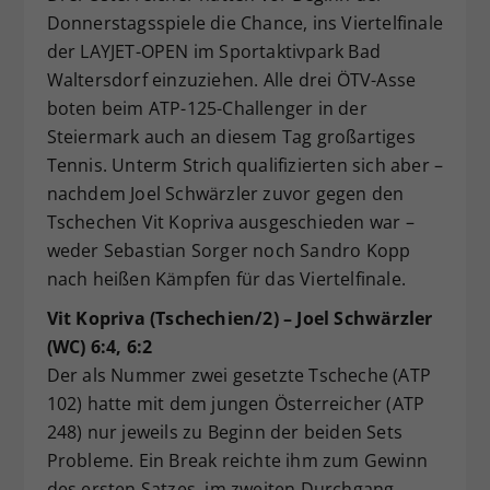
Donnerstagsspiele die Chance, ins Viertelfinale
Dieser Wert speichert Ihre Consent-
der LAYJET-OPEN im Sportaktivpark Bad
Einstellungen. Unter anderem eine
zufällig generierte ID, für die
Waltersdorf einzuziehen. Alle drei ÖTV-Asse
Zweck
historische Speicherung Ihrer
boten beim ATP-125-Challenger in der
vorgenommen Einstellungen, falls der
Steiermark auch an diesem Tag großartiges
Webseiten-Betreiber dies eingestellt
Tennis. Unterm Strich qualifizierten sich aber –
hat.
nachdem Joel Schwärzler zuvor gegen den
Tschechen Vit Kopriva ausgeschieden war –
weder Sebastian Sorger noch Sandro Kopp
nach heißen Kämpfen für das Viertelfinale.
Vit Kopriva (Tschechien/2) – Joel Schwärzler
(WC) 6:4, 6:2
Der als Nummer zwei gesetzte Tscheche (ATP
102) hatte mit dem jungen Österreicher (ATP
248) nur jeweils zu Beginn der beiden Sets
Probleme. Ein Break reichte ihm zum Gewinn
des ersten Satzes, im zweiten Durchgang