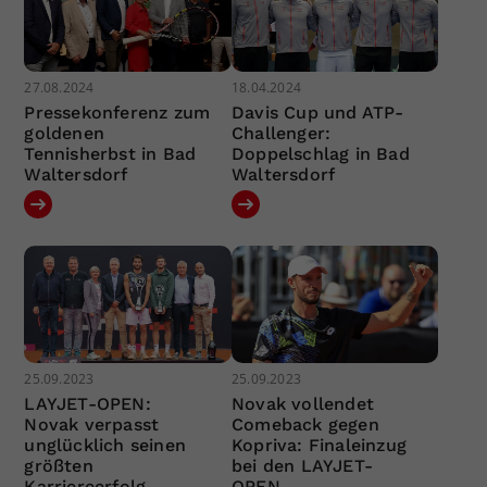
27.08.2024
18.04.2024
Pressekonferenz zum
Davis Cup und ATP-
goldenen
Challenger:
Tennisherbst in Bad
Doppelschlag in Bad
Waltersdorf
Waltersdorf
25.09.2023
25.09.2023
LAYJET-OPEN:
Novak vollendet
Novak verpasst
Comeback gegen
unglücklich seinen
Kopriva: Finaleinzug
größten
bei den LAYJET-
Karriereerfolg
OPEN