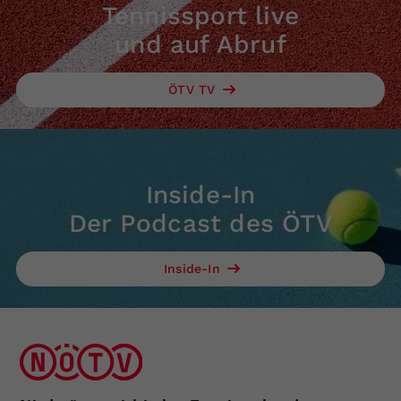
Tennissport live
und auf Abruf
ÖTV TV
Inside-In
Der Podcast des ÖTV
Inside-In