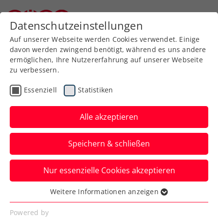
Zurück zur Newsübersicht
Datenschutzeinstellungen
Niederösterreichischer Tennisverband
Auf unserer Webseite werden Cookies verwendet. Einige
davon werden zwingend benötigt, während es uns andere
ermöglichen, Ihre Nutzererfahrung auf unserer Webseite
zu verbessern.
ATP
Turniere
Essenziell
Statistiken
LAYJET-OPEN: Underdog
Choinski triumphiert in
Alle akzeptieren
Bad Waltersdorf
Speichern & schließen
125 Plätze schlechter gereiht, aber der
Nur essenzielle Cookies akzeptieren
Günter-Bresnik-Schützling siegt beim
ATP-125-Challenger.
Weitere Informationen anzeigen
Essenziell
Verfasst von: Presseaussendung / Redaktion, 21.09.2025
Essenzielle Cookies werden für grundlegende
Powered by