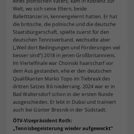
eines polnischen Vaters, kam in Koblenz zur
Welt, wo sich seine Eltern, beide
Balletttänzer:in, kennengelernt hatten. Er hat
die britische, die polnische und die deutsche
Staatsbürgerschaft, spielte zuerst für den
deutschen Tennisverband, wechselte aber
(„Weil dort Bedingungen und Förderungen viel
besser sind“) 2018 in jenen Großbritanniens.
Im Viertelfinale war Choinski haarscharf vor
dem Aus gestanden, ehe er den deutschen
Qualifikanten Marko Topo im Tiebreak des
dritten Satzes 8:6 niederrang. 2024 war er in
Bad Waltersdorf schon in der ersten Runde
ausgeschieden. Er lebt in Dubai und trainiert
auch bei Günter Bresnik in der Südstadt.
ÖTV-Vizepräsident Roth:
„Tennisbegeisterung wieder aufgeweckt“