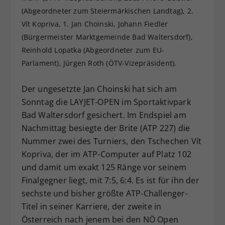
(Abgeordneter zum Steiermärkischen Landtag), 2.
Dieser Wert speichert Ihre Consent-
Einstellungen. Unter anderem eine
Vít Kopriva, 1. Jan Choinski, Johann Fiedler
zufällig generierte ID, für die
(Bürgermeister Marktgemeinde Bad Waltersdorf),
Zweck
historische Speicherung Ihrer
Reinhold Lopatka (Abgeordneter zum EU-
vorgenommen Einstellungen, falls der
Parlament), Jürgen Roth (ÖTV-Vizepräsident).
Webseiten-Betreiber dies eingestellt
hat.
Der ungesetzte Jan Choinski hat sich am
Sonntag die LAYJET-OPEN im Sportaktivpark
Bad Waltersdorf gesichert. Im Endspiel am
Nachmittag besiegte der Brite (ATP 227) die
Nummer zwei des Turniers, den Tschechen Vít
Kopriva, der im ATP-Computer auf Platz 102
und damit um exakt 125 Ränge vor seinem
Finalgegner liegt, mit 7:5, 6:4. Es ist für ihn der
sechste und bisher größte ATP-Challenger-
Titel in seiner Karriere, der zweite in
Österreich nach jenem bei den NÖ Open