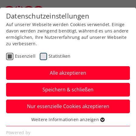
Zurück zur Newsübersicht
Datenschutzeinstellungen
Niederösterreichischer Tennisverband
Auf unserer Webseite werden Cookies verwendet. Einige
davon werden zwingend benötigt, während es uns andere
ermöglichen, Ihre Nutzererfahrung auf unserer Webseite
zu verbessern.
ATP
WTA
ITF
Turniere
Essenziell
Statistiken
Verbands-Info
Alle akzeptieren
Der SportWoche ÖTV-
Speichern & schließen
Spitzentennis-Podcast:
Folge 5
Nur essenzielle Cookies akzeptieren
Christian Drastil blickt wieder auf
Weitere Informationen anzeigen
Essenziell
Österreichs Top 10 im ATP-/WTA-Ranking
Essenzielle Cookies werden für grundlegende
Powered by
und die Highlights der Woche.