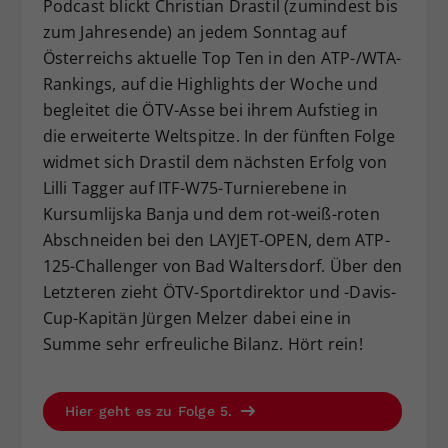
Podcast blickt Christian Drastil (zumindest bis
Dieser Wert speichert Ihre Consent-
zum Jahresende) an jedem Sonntag auf
Einstellungen. Unter anderem eine
Österreichs aktuelle Top Ten in den ATP-/WTA-
zufällig generierte ID, für die
Rankings, auf die Highlights der Woche und
Zweck
historische Speicherung Ihrer
begleitet die ÖTV-Asse bei ihrem Aufstieg in
vorgenommen Einstellungen, falls der
Webseiten-Betreiber dies eingestellt
die erweiterte Weltspitze. In der fünften Folge
hat.
widmet sich Drastil dem nächsten Erfolg von
Lilli Tagger auf ITF-W75-Turnierebene in
Kursumlijska Banja und dem rot-weiß-roten
Abschneiden bei den LAYJET-OPEN, dem ATP-
125-Challenger von Bad Waltersdorf. Über den
Letzteren zieht ÖTV-Sportdirektor und -Davis-
Cup-Kapitän Jürgen Melzer dabei eine in
Summe sehr erfreuliche Bilanz. Hört rein!
Hier geht es zu Folge 5.