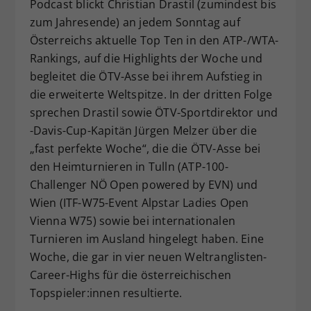
Podcast blickt Christian Drastil (zumindest bis
Dieser Wert speichert Ihre Consent-
zum Jahresende) an jedem Sonntag auf
Einstellungen. Unter anderem eine
Österreichs aktuelle Top Ten in den ATP-/WTA-
zufällig generierte ID, für die
Rankings, auf die Highlights der Woche und
Zweck
historische Speicherung Ihrer
begleitet die ÖTV-Asse bei ihrem Aufstieg in
vorgenommen Einstellungen, falls der
Webseiten-Betreiber dies eingestellt
die erweiterte Weltspitze. In der dritten Folge
hat.
sprechen Drastil sowie ÖTV-Sportdirektor und
-Davis-Cup-Kapitän Jürgen Melzer über die
„fast perfekte Woche“, die die ÖTV-Asse bei
den Heimturnieren in Tulln (ATP-100-
Challenger NÖ Open powered by EVN) und
Wien (ITF-W75-Event Alpstar Ladies Open
Vienna W75) sowie bei internationalen
Turnieren im Ausland hingelegt haben. Eine
Woche, die gar in vier neuen Weltranglisten-
Career-Highs für die österreichischen
Topspieler:innen resultierte.