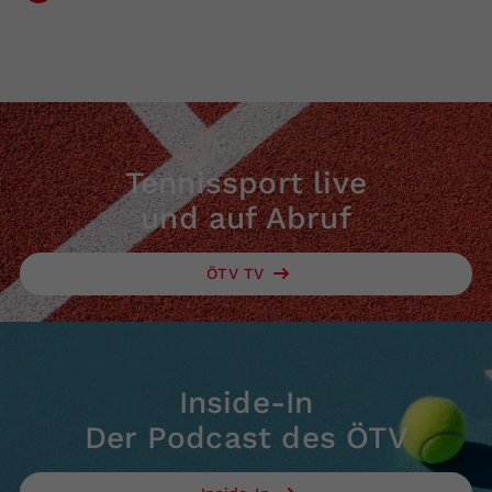
Tennissport live
und auf Abruf
ÖTV TV
Inside-In
Der Podcast des ÖTV