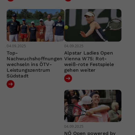
04.09.2025
04.09.2025
Top-
Alpstar Ladies Open
Nachwuchshoffnungen
Vienna W75: Rot-
wechseln ins ÖTV-
weiß-rote Festspiele
Leistungszentrum
gehen weiter
Südstadt
04.09.2025
NÖ Open powered by