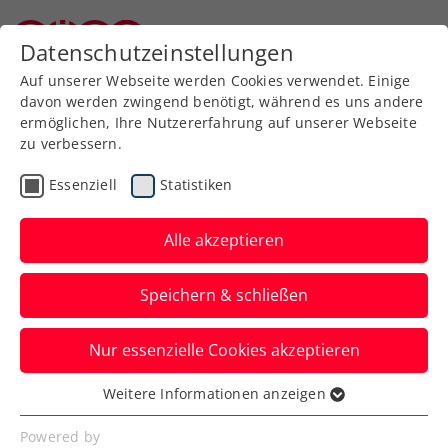
Zurück zur Newsübersicht
Datenschutzeinstellungen
Niederösterreichischer Tennisverband
Auf unserer Webseite werden Cookies verwendet. Einige
davon werden zwingend benötigt, während es uns andere
ermöglichen, Ihre Nutzererfahrung auf unserer Webseite
zu verbessern.
ATP
WTA
ITF
Turniere
Essenziell
Statistiken
Verbands-Info
Alle akzeptieren
Der SportWoche ÖTV-
Speichern & schließen
Spitzentennis-Podcast:
Folge 3
Nur essenzielle Cookies akzeptieren
Christian Drastil blickt wieder auf
Weitere Informationen anzeigen
Essenziell
Österreichs Top 10 im ATP-/WTA-Ranking
Essenzielle Cookies werden für grundlegende
Powered by
und die Highlights der Woche.