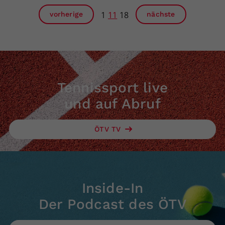
1
11
18
vorherige
nächste
Tennissport live
und auf Abruf
ÖTV TV
Inside-In
Der Podcast des ÖTV