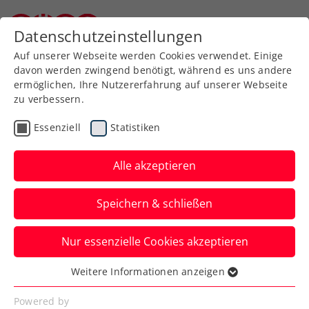
Datenschutzeinstellungen
Niederösterreichischer Tennisverband
Auf unserer Webseite werden Cookies verwendet. Einige
davon werden zwingend benötigt, während es uns andere
ermöglichen, Ihre Nutzererfahrung auf unserer Webseite
zu verbessern.
Aktuelle News
Essenziell
Statistiken
Alle akzeptieren
Speichern & schließen
Nur essenzielle Cookies akzeptieren
Weitere Informationen anzeigen
Essenziell
News filtern
Essenzielle Cookies werden für grundlegende
Powered by