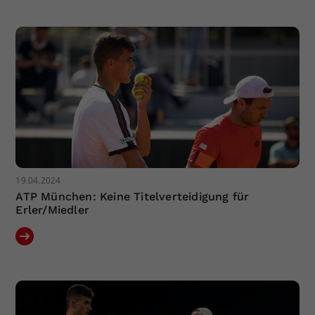
Dieser Wert speichert Ihre Consent-
Einstellungen. Unter anderem eine
zufällig generierte ID, für die
Zweck
historische Speicherung Ihrer
vorgenommen Einstellungen, falls der
Webseiten-Betreiber dies eingestellt
hat.
19.04.2024
ATP München: Keine Titelverteidigung für
Erler/Miedler