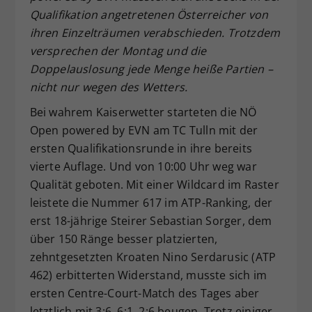
Qualifikation angetretenen Österreicher von
Dieser Wert speichert Ihre Consent-
ihren Einzelträumen verabschieden. Trotzdem
Einstellungen. Unter anderem eine
zufällig generierte ID, für die
versprechen der Montag und die
Zweck
historische Speicherung Ihrer
Doppelauslosung jede Menge heiße Partien –
vorgenommen Einstellungen, falls der
nicht nur wegen des Wetters.
Webseiten-Betreiber dies eingestellt
hat.
Bei wahrem Kaiserwetter starteten die NÖ
Open powered by EVN am TC Tulln mit der
ersten Qualifikationsrunde in ihre bereits
vierte Auflage. Und von 10:00 Uhr weg war
Qualität geboten. Mit einer Wildcard im Raster
leistete die Nummer 617 im ATP-Ranking, der
erst 18-jährige Steirer Sebastian Sorger, dem
über 150 Ränge besser platzierten,
zehntgesetzten Kroaten Nino Serdarusic (ATP
462) erbitterten Widerstand, musste sich im
ersten Centre-Court-Match des Tages aber
letztlich mit 3:6, 6:1, 2:6 beugen. Trotz einiger