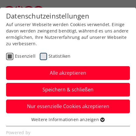
Zurück zur Newsübersicht
Datenschutzeinstellungen
Niederösterreichischer Tennisverband
Auf unserer Webseite werden Cookies verwendet. Einige
davon werden zwingend benötigt, während es uns andere
ermöglichen, Ihre Nutzererfahrung auf unserer Webseite
zu verbessern.
Turniere
ATP
Essenziell
Statistiken
NÖ Open powered by
EVN: Verbrannte Erde
Alle akzeptieren
und doppelte Hoffnungen
Speichern & schließen
Die Österreicher sind beim ATP-100-
Nur essenzielle Cookies akzeptieren
Challenger in Tulln nur noch im
Hauptbewerb und im Doppel dabei.
Weitere Informationen anzeigen
Essenziell
Verfasst von: Presseaussendung / Redaktion, 01.09.2024
Essenzielle Cookies werden für grundlegende
Powered by