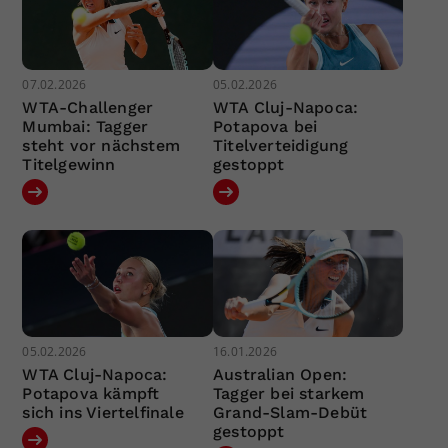
07.02.2026
05.02.2026
WTA-Challenger
WTA Cluj-Napoca:
Mumbai: Tagger
Potapova bei
steht vor nächstem
Titelverteidigung
Titelgewinn
gestoppt
05.02.2026
16.01.2026
WTA Cluj-Napoca:
Australian Open:
Potapova kämpft
Tagger bei starkem
sich ins Viertelfinale
Grand-Slam-Debüt
gestoppt