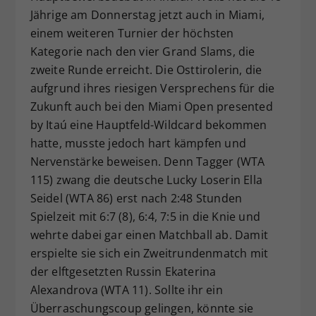
Jährige am Donnerstag jetzt auch in Miami,
Dieser Wert speichert Ihre Consent-
einem weiteren Turnier der höchsten
Einstellungen. Unter anderem eine
zufällig generierte ID, für die
Kategorie nach den vier Grand Slams, die
Zweck
historische Speicherung Ihrer
zweite Runde erreicht. Die Osttirolerin, die
vorgenommen Einstellungen, falls der
aufgrund ihres riesigen Versprechens für die
Webseiten-Betreiber dies eingestellt
Zukunft auch bei den Miami Open presented
hat.
by Itaú eine Hauptfeld-Wildcard bekommen
hatte, musste jedoch hart kämpfen und
Nervenstärke beweisen. Denn Tagger (WTA
115) zwang die deutsche Lucky Loserin Ella
Seidel (WTA 86) erst nach 2:48 Stunden
Spielzeit mit 6:7 (8), 6:4, 7:5 in die Knie und
wehrte dabei gar einen Matchball ab. Damit
erspielte sie sich ein Zweitrundenmatch mit
der elftgesetzten Russin Ekaterina
Alexandrova (WTA 11). Sollte ihr ein
Überraschungscoup gelingen, könnte sie