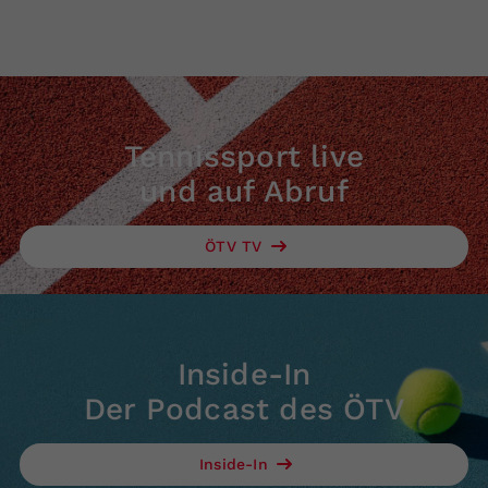
Tennissport live
und auf Abruf
ÖTV TV
Inside-In
Der Podcast des ÖTV
Inside-In