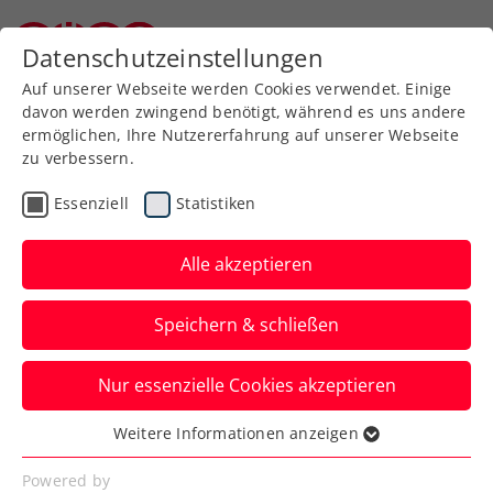
Zurück zur Newsübersicht
Datenschutzeinstellungen
Niederösterreichischer Tennisverband
Auf unserer Webseite werden Cookies verwendet. Einige
davon werden zwingend benötigt, während es uns andere
ermöglichen, Ihre Nutzererfahrung auf unserer Webseite
zu verbessern.
ATP
WTA
Turniere
Essenziell
Statistiken
WTA Miami: Tagger mit
Nervenstärke in die 2.
Alle akzeptieren
Runde
Speichern & schließen
Die ÖTV-Zukunftshoffnung gewinnt ihr
Nur essenzielle Cookies akzeptieren
Auftaktspiel im Main Draw gar nach
abgewehrtem Matchball.
Weitere Informationen anzeigen
Essenziell
Verfasst von: Manuel Wachta, 19.03.2026
Essenzielle Cookies werden für grundlegende
Powered by