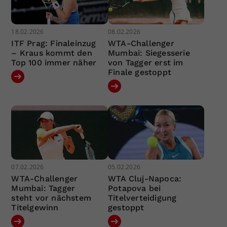
18.02.2026
08.02.2026
ITF Prag: Finaleinzug
WTA-Challenger
– Kraus kommt den
Mumbai: Siegesserie
Top 100 immer näher
von Tagger erst im
Finale gestoppt
07.02.2026
05.02.2026
WTA-Challenger
WTA Cluj-Napoca:
Mumbai: Tagger
Potapova bei
steht vor nächstem
Titelverteidigung
Titelgewinn
gestoppt