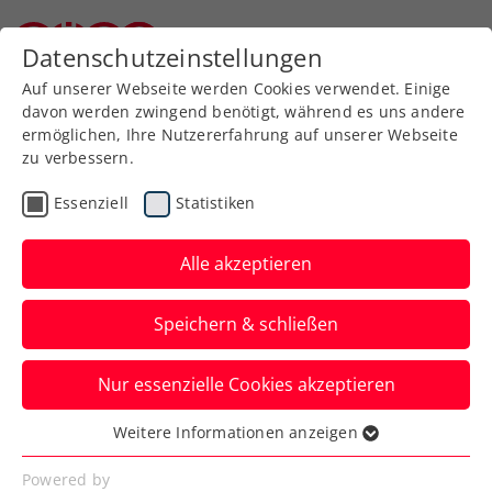
Zurück zur Newsübersicht
Datenschutzeinstellungen
Niederösterreichischer Tennisverband
Auf unserer Webseite werden Cookies verwendet. Einige
davon werden zwingend benötigt, während es uns andere
ermöglichen, Ihre Nutzererfahrung auf unserer Webseite
zu verbessern.
ATP
WTA
Turniere
Essenziell
Statistiken
WTA Indian Wells: Tagger
von Ex-
Alle akzeptieren
Weltranglistendritter
Speichern & schließen
gestoppt
Nur essenzielle Cookies akzeptieren
Auch Anastasia Potapova scheidet bei der
Großveranstaltung in den USA in Runde
Weitere Informationen anzeigen
Essenziell
zwei aus.
Essenzielle Cookies werden für grundlegende
Powered by