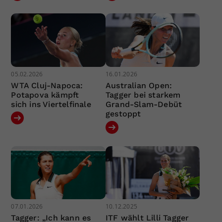
05.02.2026
16.01.2026
WTA Cluj-Napoca:
Australian Open:
Potapova kämpft
Tagger bei starkem
sich ins Viertelfinale
Grand-Slam-Debüt
gestoppt
07.01.2026
10.12.2025
Tagger: „Ich kann es
ITF wählt Lilli Tagger