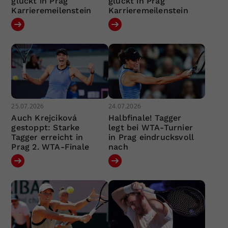
glückt in Prag
glückt in Prag
Karrieremeilenstein
Karrieremeilenstein
25.07.2026
24.07.2026
Auch Krejciková
Halbfinale! Tagger
gestoppt: Starke
legt bei WTA-Turnier
Tagger erreicht in
in Prag eindrucksvoll
Prag 2. WTA-Finale
nach