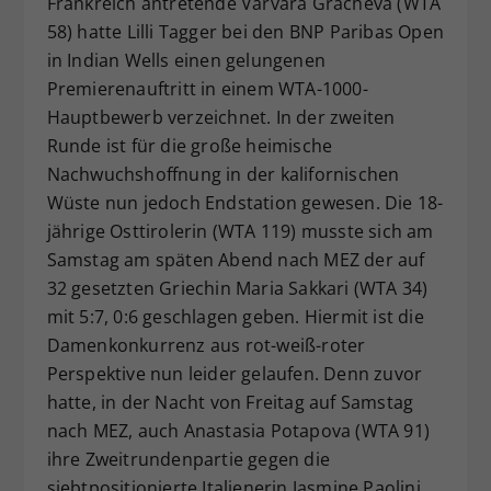
Frankreich antretende Varvara Gracheva (WTA
Dieser Wert speichert Ihre Consent-
58) hatte Lilli Tagger bei den BNP Paribas Open
Einstellungen. Unter anderem eine
in Indian Wells einen gelungenen
zufällig generierte ID, für die
Premierenauftritt in einem WTA-1000-
Zweck
historische Speicherung Ihrer
Hauptbewerb verzeichnet. In der zweiten
vorgenommen Einstellungen, falls der
Runde ist für die große heimische
Webseiten-Betreiber dies eingestellt
hat.
Nachwuchshoffnung in der kalifornischen
Wüste nun jedoch Endstation gewesen. Die 18-
jährige Osttirolerin (WTA 119) musste sich am
Samstag am späten Abend nach MEZ der auf
32 gesetzten Griechin Maria Sakkari (WTA 34)
mit 5:7, 0:6 geschlagen geben. Hiermit ist die
Damenkonkurrenz aus rot-weiß-roter
Perspektive nun leider gelaufen. Denn zuvor
hatte, in der Nacht von Freitag auf Samstag
nach MEZ, auch Anastasia Potapova (WTA 91)
ihre Zweitrundenpartie gegen die
siebtpositionierte Italienerin Jasmine Paolini