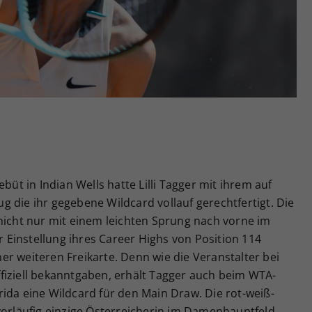
Zweck
generierte ID, für die historische Speicherung
Ihrer vorgenommen Einstellungen, falls der
Webseiten-Betreiber dies eingestellt hat.
t in Indian Wells hatte Lilli Tagger mit ihrem auf
 die ihr gegebene Wildcard vollauf gerechtfertigt. Die
nicht nur mit einem leichten Sprung nach vorne im
Einstellung ihres Career Highs von Position 114
r weiteren Freikarte. Denn wie die Veranstalter bei
fiziell bekanntgaben, erhält Tagger auch beim WTA-
ida eine Wildcard für den Main Draw. Die rot-weiß-
vorläufig einzige Österreicherin im Damenhauptfeld.