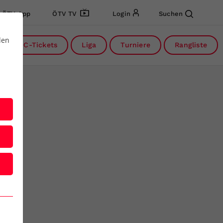
ÖTV App
ÖTV TV
Login
Suchen
den
DC-Tickets
Liga
Turniere
Rangliste