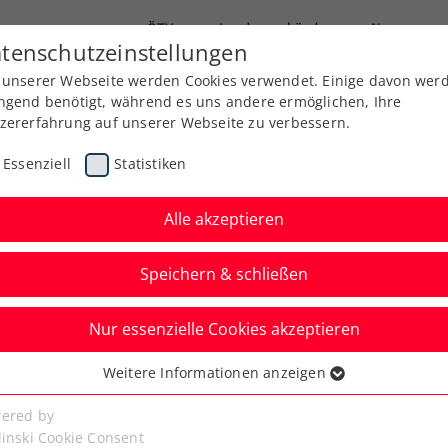
ÖTV
Landesverbände
News
tenschutzeinstellungen
 unserer Webseite werden Cookies verwendet. Einige davon wer
Ausbildung
Services
Über uns
Kreise
ngend benötigt, während es uns andere ermöglichen, Ihre
zererfahrung auf unserer Webseite zu verbessern.
Essenziell
Statistiken
Alle akzeptieren
Speichern & schließen
Nur essenzielle Cookies akzeptieren
auch Wildcard für WTA-
Weitere Informationen anzeigen
ssenziell
n Miami
senzielle Cookies werden für grundlegende Funktionen der
ered by
bseite benötigt. Dadurch ist gewährleistet, dass die Webseite
linski Cookie Consent