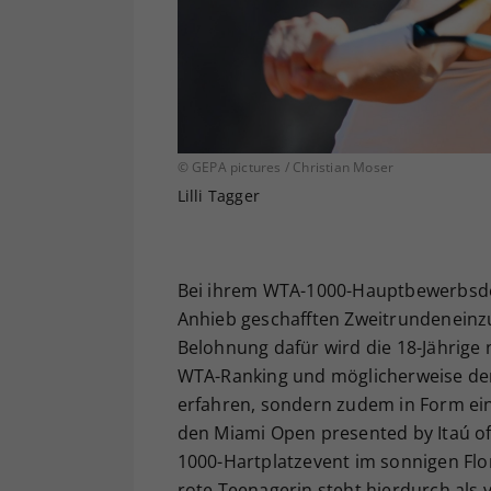
© GEPA pictures / Christian Moser
Lilli Tagger
Bei ihrem WTA-1000-Hauptbewerbsdebü
Anhieb geschafften Zweitrundeneinzug
Belohnung dafür wird die 18-Jährige 
WTA-Ranking und möglicherweise der 
erfahren, sondern zudem in Form eine
den Miami Open presented by Itaú of
1000-Hartplatzevent im sonnigen Flor
rote Teenagerin steht hierdurch als 