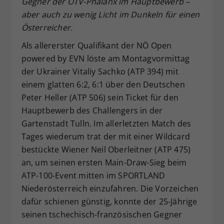
Gegner der ÖTV-Phalanx im Hauptbewerb –
Dieser Wert speichert Ihre Consent-
aber auch zu wenig Licht im Dunkeln für einen
Einstellungen. Unter anderem eine
Österreicher.
zufällig generierte ID, für die
Als allererster Qualifikant der NÖ Open
Zweck
historische Speicherung Ihrer
vorgenommen Einstellungen, falls der
powered by EVN löste am Montagvormittag
Webseiten-Betreiber dies eingestellt
der Ukrainer Vitaliy Sachko (ATP 394) mit
hat.
einem glatten 6:2, 6:1 über den Deutschen
Peter Heller (ATP 506) sein Ticket für den
Hauptbewerb des Challengers in der
Gartenstadt Tulln. Im allerletzten Match des
Tages wiederum trat der mit einer Wildcard
bestückte Wiener Neil Oberleitner (ATP 475)
an, um seinen ersten Main-Draw-Sieg beim
ATP-100-Event mitten im SPORTLAND
Niederösterreich einzufahren. Die Vorzeichen
dafür schienen günstig, konnte der 25-Jährige
seinen tschechisch-französischen Gegner