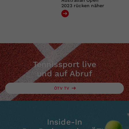
Australian Open
2023 rücken näher
Tennissport live
und auf Abruf
ÖTV TV
Inside-In