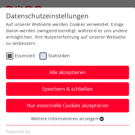
Zurück zur Newsübersicht
Datenschutzeinstellungen
Niederösterreichischer Tennisverband
Auf unserer Webseite werden Cookies verwendet. Einige
davon werden zwingend benötigt, während es uns andere
ermöglichen, Ihre Nutzererfahrung auf unserer Webseite
zu verbessern.
Turniere
ATP
Essenziell
Statistiken
NÖ Open powered by
EVN: Ready für einen
Alle akzeptieren
Dienstag ganz in Rot-
Speichern & schließen
weiß-rot
Nur essenzielle Cookies akzeptieren
Neil Oberleitner wird erneut zu sehen
sein. Sein Spiel beim ATP-Challenger in
Weitere Informationen anzeigen
Essenziell
Tulln wird fortgesetzt.
Essenzielle Cookies werden für grundlegende
Powered by